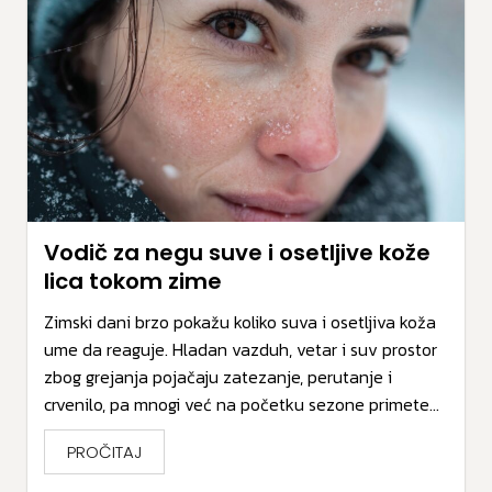
Vodič za negu suve i osetljive kože
lica tokom zime
Zimski dani brzo pokažu koliko suva i osetljiva koža
ume da reaguje. Hladan vazduh, vetar i suv prostor
zbog grejanja pojačaju zatezanje, perutanje i
crvenilo, pa mnogi već na početku sezone primete...
PROČITAJ