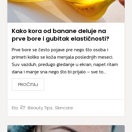
Kako kora od banane deluje na
prve bore i gubitak elastičnosti?
Prve bore se često pojave pre nego što osoba i
primeti koliko se koža menjala poslednjih meseci.
Suv vazduh, predugo gledanje u ekran, napet ritam
dana i manje sna nego što bi prijalo – sve to...
PROČITAJ
,
Beauty Tips
Skincare
Ela