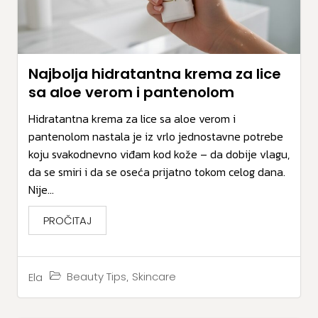
Najbolja hidratantna krema za lice
sa aloe verom i pantenolom
Hidratantna krema za lice sa aloe verom i
pantenolom nastala je iz vrlo jednostavne potrebe
koju svakodnevno viđam kod kože – da dobije vlagu,
da se smiri i da se oseća prijatno tokom celog dana.
Nije...
PROČITAJ
,
Beauty Tips
Skincare
Ela