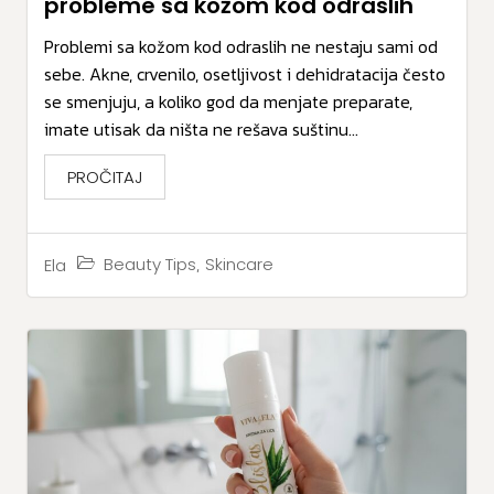
probleme sa kožom kod odraslih
Problemi sa kožom kod odraslih ne nestaju sami od
sebe. Akne, crvenilo, osetljivost i dehidratacija često
se smenjuju, a koliko god da menjate preparate,
imate utisak da ništa ne rešava suštinu...
PROČITAJ
,
Beauty Tips
Skincare
Ela