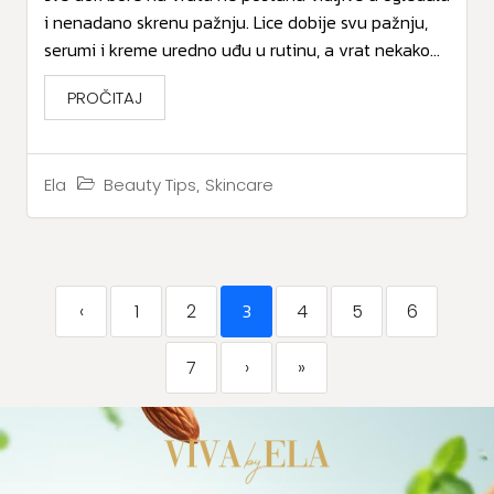
i nenadano skrenu pažnju. Lice dobije svu pažnju,
serumi i kreme uredno uđu u rutinu, a vrat nekako...
PROČITAJ
,
Beauty Tips
Skincare
Ela
3
‹
1
2
4
5
6
7
›
»