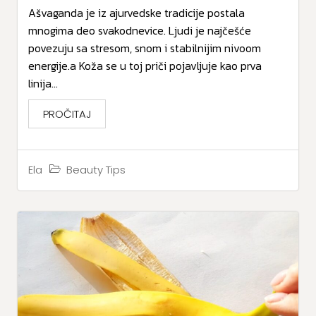
Ašvaganda je iz ajurvedske tradicije postala
mnogima deo svakodnevice. Ljudi je najčešće
povezuju sa stresom, snom i stabilnijim nivoom
energije.a Koža se u toj priči pojavljuje kao prva
linija...
PROČITAJ
Beauty Tips
Ela