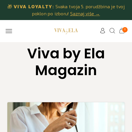
🎁
VIVA LOYALTY:
Svaka tvoja 5. porudžbina je tvoj
poklon po izboru!
Saznaj više →
0
Viva by Ela
Magazin