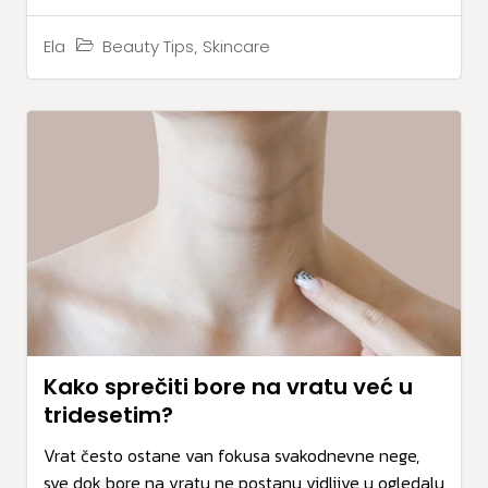
,
Beauty Tips
Skincare
Ela
Kako sprečiti bore na vratu već u
tridesetim?
Vrat često ostane van fokusa svakodnevne nege,
sve dok bore na vratu ne postanu vidljive u ogledalu