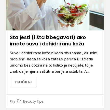
Šta jesti (i šta izbegavati) ako
imate suvu i dehidriranu kožu
Suva i dehidrirana koža nikada nisu samo „vizuelni
problem“. Kada se koža zateže, peruta ili izgleda
umorno bez obzira na to koliko je negujete, to je
znak da je njena zaštitna barijera oslabila. A...
PROČITAJ
Beauty Tips
Ela