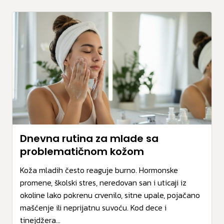
Dnevna rutina za mlade sa
problematičnom kožom
Koža mladih često reaguje burno. Hormonske
promene, školski stres, neredovan san i uticaji iz
okoline lako pokrenu crvenilo, sitne upale, pojačano
mašćenje ili neprijatnu suvoću. Kod dece i
tinejdžera...