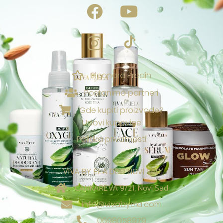
Eleonora Predin
NAGRADE & POGODNOSTI
Postanimo partneri
Ekskluzivno za vas
Gde kupiti proizvode?
Uslovi kupovine
Loyalty & Preporuka
🎁
›
Spojite porudžbine i uzmite poklone🎁
Politika privatnosti
⭐
›
Tvoj Viva sistem vernosti
VIVA BY ELA DOO NOVI SAD
Viva nagrade za recenzije:
CANKAREVA 9/21, Novi Sad
✍️
›
Tvoji rezultati donose besplatne proizvode! 🎁
info@vivabyela.com
✨
0698058979