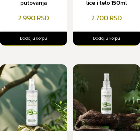
putovanja
lice i telo 150ml
2.990
2.700
Dodaj u korpu
Dodaj u korpu