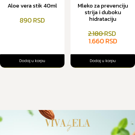
Aloe vera stik 40ml
Mleko za prevenciju
strija i duboku
hidrataciju
890
2.180
1.660
Dodaj u korpu
Dodaj u korpu