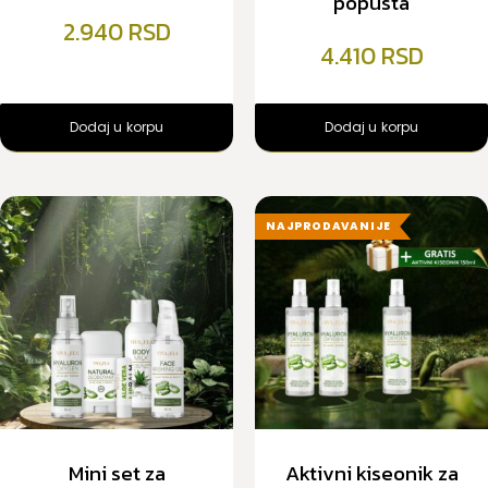
popusta
2.940
4.410
Dodaj u korpu
Dodaj u korpu
NAJPRODAVANIJE
Mini set za
Aktivni kiseonik za