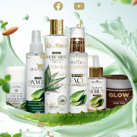
Eleonora Predin
NAGRADE & POGODNOSTI
Postanimo partneri
Ekskluzivno za vas
Gde kupiti proizvode?
Uslovi kupovine
Loyalty & Preporuka
🎁
›
Spojite porudžbine i uzmite poklone🎁
Politika privatnosti
⭐
›
Tvoj Viva sistem vernosti
VIVA BY ELA DOO NOVI SAD
Viva nagrade za recenzije:
CANKAREVA 9/21, Novi Sad
✍️
›
Tvoji rezultati donose besplatne proizvode! 🎁
info@vivabyela.com
✨
0698058979