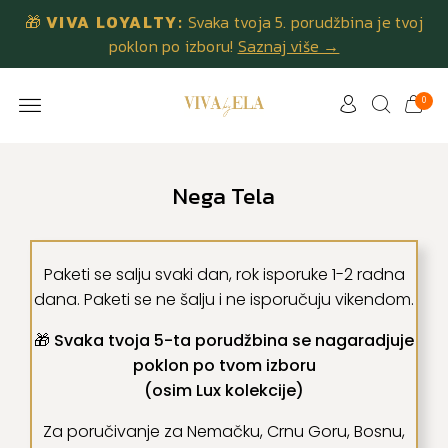
🎁
VIVA LOYALTY:
Svaka tvoja 5. porudžbina je tvoj
poklon po izboru!
Saznaj više →
0
Nega Tela
Paketi se salju svaki dan, rok isporuke 1-2 radna
dana. Paketi se ne šalju i ne isporučuju vikendom.
🎁 Svaka tvoja 5-ta porudžbina se nagaradjuje
poklon po tvom izboru
(osim Lux kolekcije)
Za poručivanje za Nemačku, Crnu Goru, Bosnu,