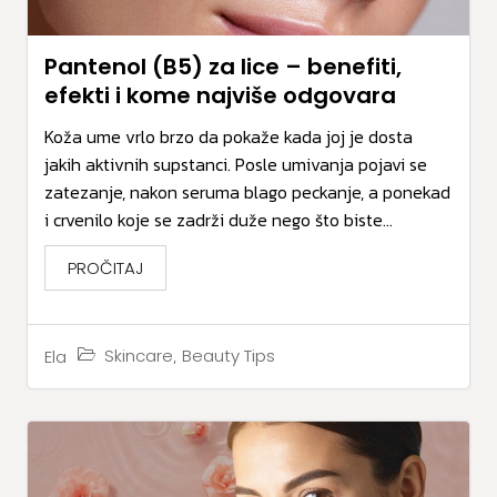
Pantenol (B5) za lice – benefiti,
efekti i kome najviše odgovara
Koža ume vrlo brzo da pokaže kada joj je dosta
jakih aktivnih supstanci. Posle umivanja pojavi se
zatezanje, nakon seruma blago peckanje, a ponekad
i crvenilo koje se zadrži duže nego što biste...
PROČITAJ
,
Skincare
Beauty Tips
Ela