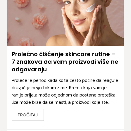
Prolećno čišćenje skincare rutine –
7 znakova da vam proizvodi više ne
odgovaraju
Proleće je period kada koža često počne da reaguje
drugačije nego tokom zime. Krema koja vam je
ranije prijala može odjednom da postane preteška,
lice može brže da se masti, a proizvodi koje ste...
PROČITAJ