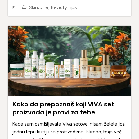
,
Skincare
Beauty Tips
Ela
Kako da prepoznaš koji VIVA set
proizvoda je pravi za tebe
Kada sam osmišljavala Viva setove, nisam želela još
jednu lepu kutiju sa proizvodima. Iskreno, toga već