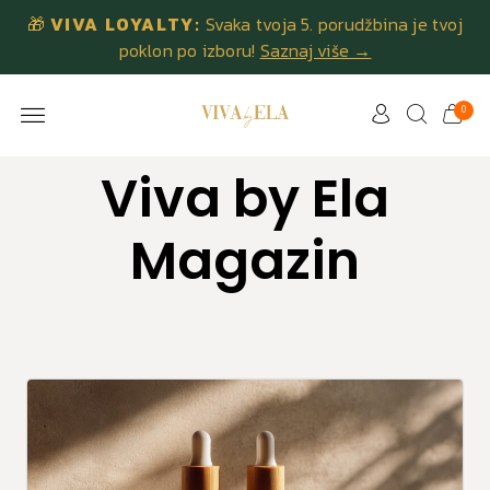
🎁
VIVA LOYALTY:
Svaka tvoja 5. porudžbina je tvoj
poklon po izboru!
Saznaj više →
0
Viva by Ela
Magazin