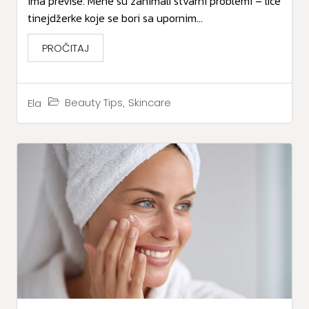
ima previše. Mene su zanimali stvarni problemi – lice
tinejdžerke koje se bori sa upornim...
PROČITAJ
,
Beauty Tips
Skincare
Ela