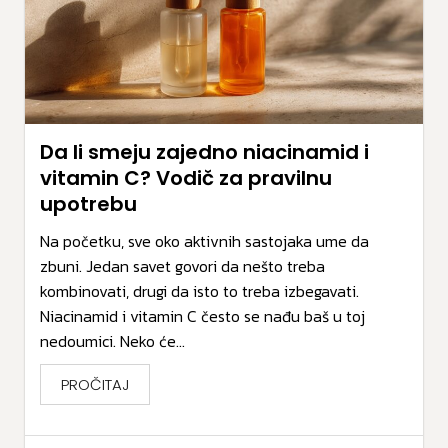
Da li smeju zajedno niacinamid i
vitamin C? Vodič za pravilnu
upotrebu
Na početku, sve oko aktivnih sastojaka ume da
zbuni. Jedan savet govori da nešto treba
kombinovati, drugi da isto to treba izbegavati.
Niacinamid i vitamin C često se nađu baš u toj
nedoumici. Neko će...
PROČITAJ