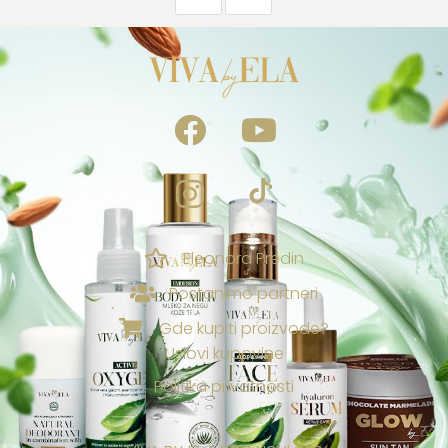
Eleonora Predin
NAGRADE & POGODNOSTI
Postanimo partneri
Ekskluzivno za vas
Gde kupiti proizvode?
Uslovi kupovine
Loyalty & Preporuka
🎁
›
Spojite porudžbine i uzmite poklone🎁
Politika privatnosti
⭐
›
Tvoj Viva sistem vernosti