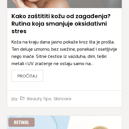
Kako zaštititi kožu od zagađenja?
Rutina koja smanjuje oksidativni
stres
Koža na kraju dana jasno pokaže kroz šta je prošla.
Ten deluje umorno, bez svežine, ponekad i osetljivije
nego inače. Sitne čestice iz vazduha, dim, teški
metali i UV zračenje ne ostaju samo na...
PROČITAJ
,
Beauty Tips
Skincare
Ela