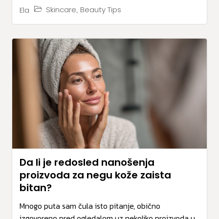
,
Skincare
Beauty Tips
Ela
Da li je redosled nanošenja
proizvoda za negu kože zaista
bitan?
Mnogo puta sam čula isto pitanje, obično
izgovoreno pred ogledalom uz nekoliko proizvoda u