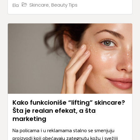
,
Skincare
Beauty Tips
Ela
Kako funkcioniše “lifting” skincare?
Šta je realan efekat, a šta
marketing
Na policama i u reklamama stalno se smenjuju
proizvodi koji obećavaju zategnutu kožu i svežiji