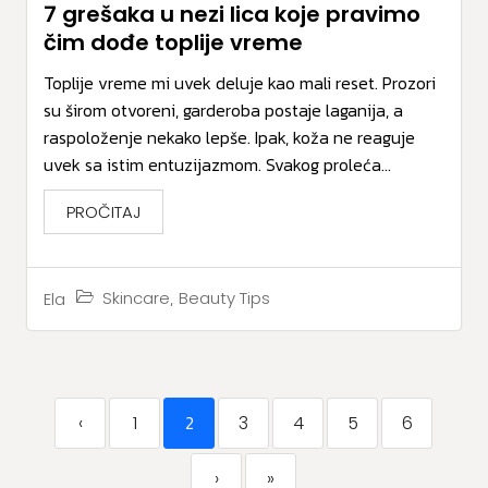
7 grešaka u nezi lica koje pravimo
čim dođe toplije vreme
Toplije vreme mi uvek deluje kao mali reset. Prozori
su širom otvoreni, garderoba postaje laganija, a
raspoloženje nekako lepše. Ipak, koža ne reaguje
uvek sa istim entuzijazmom. Svakog proleća...
PROČITAJ
,
Skincare
Beauty Tips
Ela
2
‹
1
3
4
5
6
›
»