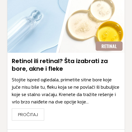
Retinol ili retinal? Šta izabrati za
bore, akne i fleke
Stojite ispred ogledala, primetite sitne bore koje
juče nisu bile tu, fleku koja se ne povlači ili bubuljice
koje se stalno vraćaju. Krenete da tražite rešenje i
vrlo brzo naiđete na dve opcije koje...
PROČITAJ