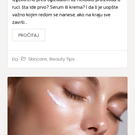
ruci: šta ide prvo? Serum ili krema? I da li je uopšte
važno kojim redom se nanese, ako na kraju sve
završi...
PROČITAJ
,
Skincare
Beauty Tips
Ela