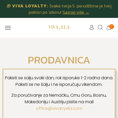
🎁
VIVA LOYALTY:
Svaka tvoja 5. porudžbina je tvoj
poklon po izboru!
Saznaj više →
0
PRODAVNICA
Paketi se salju svaki dan, rok isporuke 1-2 radna dana.
Paketi se ne šalju i ne isporučuju vikendom.
Za poručivanje za Nemačku, Crnu Goru, Bosnu,
Makedoniju i Austriju pisite na mail
office@vivabyela.com