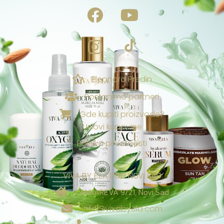
Eleonora Predin
NAGRADE & POGODNOSTI
Postanimo partneri
Ekskluzivno za vas
Gde kupiti proizvode?
Uslovi kupovine
Loyalty & Preporuka
🎁
›
Spojite porudžbine i uzmite poklone🎁
Politika privatnosti
⭐
›
Tvoj Viva sistem vernosti
VIVA BY ELA DOO NOVI SAD
Viva nagrade za recenzije:
CANKAREVA 9/21, Novi Sad
✍️
›
Tvoji rezultati donose besplatne proizvode! 🎁
info@vivabyela.com
✨