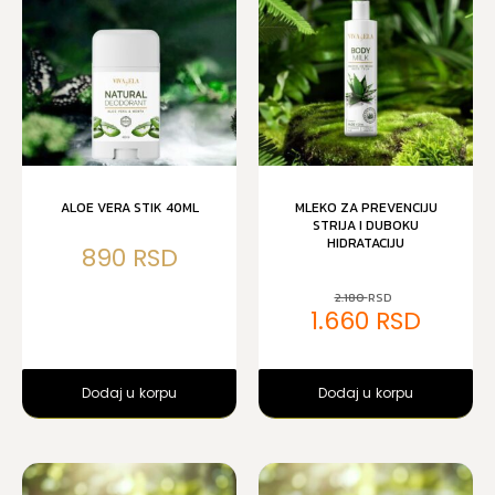
ALOE VERA STIK 40ML
MLEKO ZA PREVENCIJU
STRIJA I DUBOKU
HIDRATACIJU
890
2.180
1.660
Dodaj u korpu
Dodaj u korpu