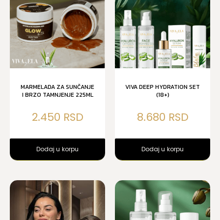
MARMELADA ZA SUNČANJE
VIVA DEEP HYDRATION SET
I BRZO TAMNJENJE 225ML
(18+)
2.450
8.680
Dodaj u korpu
Dodaj u korpu