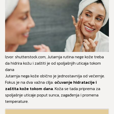
Izvor: shutterstock.com, Jutarnja rutina nege kože treba
da hidrira kožu i zaštiti je od spoljašnjih uticaja tokom
dana
Jutarnja nega kože obično je jednostavnija od večernje.
Fokus je na dva važna cilja:
očuvanje hidratacije i
zaštita kože tokom dana
. Koža se tada priprema za
spoljašnje uticaje poput sunca, zagađenja i promena
temperature.