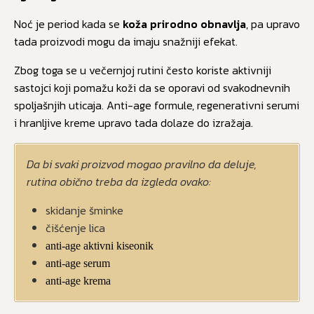
Noć je period kada se
koža prirodno obnavlja
, pa upravo
tada proizvodi mogu da imaju snažniji efekat.
Zbog toga se u večernjoj rutini često koriste aktivniji
sastojci koji pomažu koži da se oporavi od svakodnevnih
spoljašnjih uticaja. Anti-age formule, regenerativni serumi
i hranljive kreme upravo tada dolaze do izražaja.
Da bi svaki proizvod mogao pravilno da deluje,
rutina obično treba da izgleda ovako:
skidanje šminke
čišćenje lica
anti-age aktivni kiseonik
anti-age serum
anti-age krema