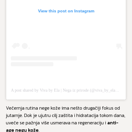
View this post on Instagram
A post shared by Viva by Ela | Nega iz prirode (@viva_by_ela_official)
Večernja rutina nege kože ima nešto drugačiji fokus od
jutarnje. Dok je ujutru cilj zaštita i hidratacija tokom dana,
uveče se pažnja više usmerava na regeneraciju i
anti-
age negu kože
.