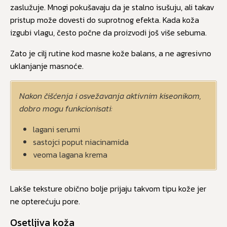
zaslužuje. Mnogi pokušavaju da je stalno isušuju, ali takav
pristup može dovesti do suprotnog efekta. Kada koža
izgubi vlagu, često počne da proizvodi još više sebuma.
Zato je cilj rutine kod masne kože balans, a ne agresivno
uklanjanje masnoće.
Nakon čišćenja i osvežavanja aktivnim kiseonikom,
dobro mogu funkcionisati:
lagani serumi
sastojci poput niacinamida
veoma lagana krema
Lakše teksture obično bolje prijaju takvom tipu kože jer
ne opterećuju pore.
Osetljiva koža