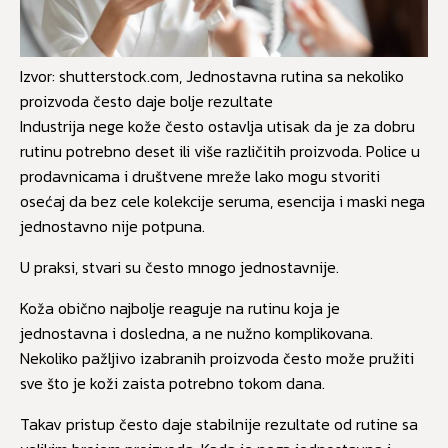
Izvor: shutterstock.com, Jednostavna rutina sa nekoliko
proizvoda često daje bolje rezultate
Industrija nege kože često ostavlja utisak da je za dobru
rutinu potrebno deset ili više različitih proizvoda. Police u
prodavnicama i društvene mreže lako mogu stvoriti
osećaj da bez cele kolekcije seruma, esencija i maski nega
jednostavno nije potpuna.
U praksi, stvari su često mnogo jednostavnije.
Koža obično najbolje reaguje na rutinu koja je
jednostavna i dosledna, a ne nužno komplikovana.
Nekoliko pažljivo izabranih proizvoda često može pružiti
sve što je koži zaista potrebno tokom dana.
Takav pristup često daje stabilnije rezultate od rutine sa