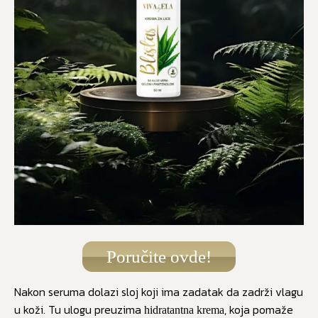
Poručite ovde!
Nakon seruma dolazi sloj koji ima zadatak da zadrži vlagu
u koži. Tu ulogu preuzima
, koja pomaže
hidratantna krema