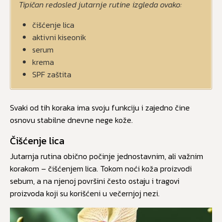
Tipičan redosled jutarnje rutine izgleda ovako:
čišćenje lica
aktivni kiseonik
serum
krema
SPF zaštita
Svaki od tih koraka ima svoju funkciju i zajedno čine
osnovu stabilne dnevne nege kože.
Čišćenje lica
Jutarnja rutina obično počinje jednostavnim, ali važnim
korakom – čišćenjem lica. Tokom noći koža proizvodi
sebum, a na njenoj površini često ostaju i tragovi
proizvoda koji su korišćeni u večernjoj nezi.