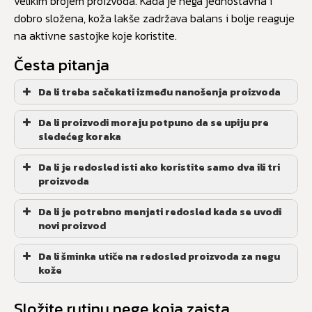
velikim brojem proizvoda. Kada je nega jednostavna i
dobro složena, koža lakše zadržava balans i bolje reaguje
na aktivne sastojke koje koristite.
Česta pitanja
Da li treba sačekati između nanošenja proizvoda
Da li proizvodi moraju potpuno da se upiju pre
sledećeg koraka
Da li je redosled isti ako koristite samo dva ili tri
proizvoda
Da li je potrebno menjati redosled kada se uvodi
novi proizvod
Da li šminka utiče na redosled proizvoda za negu
kože
Složite rutinu nege koja zaista