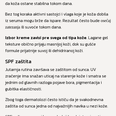
da koža ostane stabilna tokom dana.
Bez tog koraka aktivni sastojci i vlaga koje je koža dobila
iz seruma mogu brže da ispare. Rezultat često bude
osećaj
ili suvoće tokom dana.
zatezanja
Izbor kreme zavisi pre svega od tipa kože
. Lagane gel
teksture obično prijaju masnijoj koži, dok su gušće
formule prijatnije suvoj ili dehidriranoj koži.
SPF zaštita
Jutarnja rutina završava se zaštitom od sunca. UV
zračenje ima snažan uticaj na starenje kože i smatra se
jednim od glavnih razloga pojave bora, pigmentacija i
gubitka elastičnosti.
Zbog toga dermatolozi često ističu da je svakodnevna
zaštita od sunca jedna od najvažnijih navika u nezi kože.