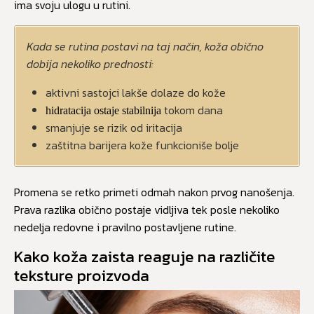
ima svoju ulogu u rutini.
Kada se rutina postavi na taj način, koža obično
dobija nekoliko prednosti:
aktivni sastojci lakše dolaze do kože
tokom dana
hidratacija ostaje stabilnija
smanjuje se rizik od iritacija
zaštitna barijera kože funkcioniše bolje
Promena se retko primeti odmah nakon prvog nanošenja.
Prava razlika obično postaje vidljiva tek posle nekoliko
nedelja redovne i pravilno postavljene rutine.
Kako koža zaista reaguje na različite
teksture proizvoda