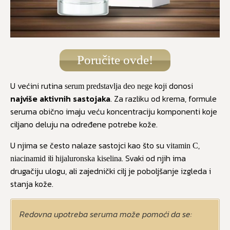
Poručite ovde!
U većini rutina
koji donosi
serum predstavlja deo nege
najviše aktivnih sastojaka
. Za razliku od krema, formule
seruma obično imaju veću koncentraciju komponenti koje
ciljano deluju na određene potrebe kože.
U njima se često nalaze sastojci kao što su
,
vitamin C
ili
. Svaki od njih ima
niacinamid
hijaluronska kiselina
drugačiju ulogu, ali zajednički cilj je poboljšanje izgleda i
stanja kože.
Redovna upotreba seruma može pomoći da se: