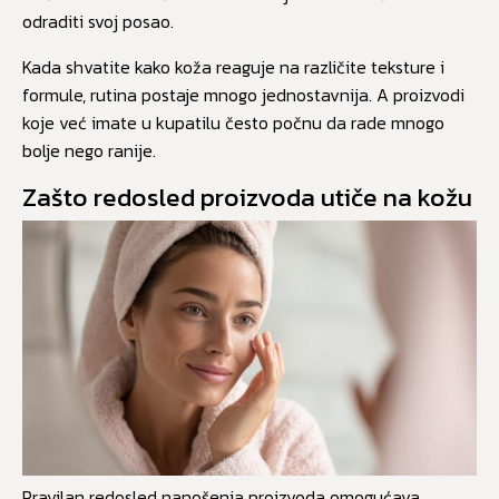
odraditi svoj posao.
Kada shvatite kako koža reaguje na različite teksture i
formule, rutina postaje mnogo jednostavnija. A proizvodi
koje već imate u kupatilu često počnu da rade mnogo
bolje nego ranije.
Zašto redosled proizvoda utiče na kožu
Pravilan redosled nanošenja proizvoda omogućava