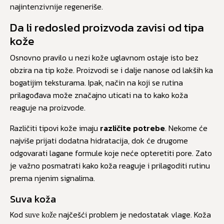
najintenzivnije regeneriše.
Da li redosled proizvoda zavisi od tipa
kože
Osnovno pravilo u nezi kože uglavnom ostaje isto bez
obzira na tip kože. Proizvodi se i dalje nanose od lakših ka
bogatijim teksturama. Ipak, način na koji se rutina
prilagođava može značajno uticati na to kako koža
reaguje na proizvode.
Različiti tipovi kože imaju
različite potrebe
. Nekome će
najviše prijati dodatna hidratacija, dok će drugome
odgovarati lagane formule koje neće opteretiti pore. Zato
je važno posmatrati kako koža reaguje i prilagoditi rutinu
prema njenim signalima.
Suva koža
Kod
najčešći problem je nedostatak vlage. Koža
suve kože