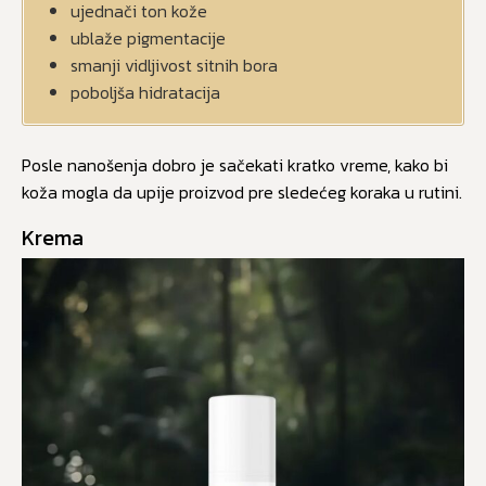
ujednači ton kože
ublaže pigmentacije
smanji vidljivost sitnih bora
poboljša hidratacija
Posle nanošenja dobro je sačekati kratko vreme, kako bi
koža mogla da upije proizvod pre sledećeg koraka u rutini.
Krema