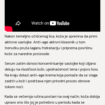
Nakon temeljno očišćenog lica, koža je spremna da primi
aktivne sastojke. Anti-age aktivni kiseonik u tom
trenutku pruža laganu hidrataciju i priprema površinu
kože za naredne proizvode.
Serum zatim donosi koncentrisanije sastojke koji ciljano
deluju na
, ujednačenost tena i
.
elastičnost kože
pojavu bora
Na kraju dolazi anti-age krema koja pomaže da se vlaga
zadrži u koži i podržava njen prirodni proces obnove
tokom noći.
Kada se večernja rutina postavi na ovaj način, koža dobija
upravo ono što joj je potrebno u periodu kada se