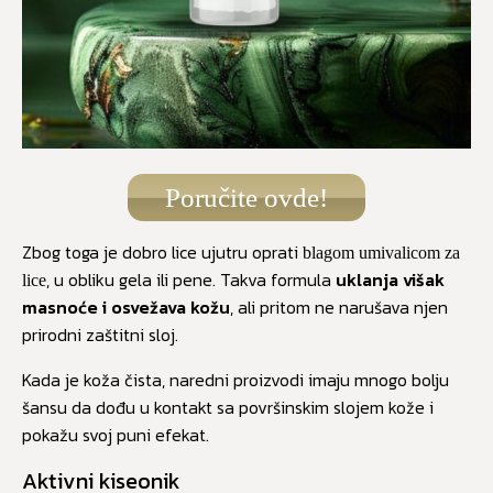
Poručite ovde!
Zbog toga je dobro lice ujutru oprati
blagom umivalicom za
, u obliku gela ili pene. Takva formula
uklanja višak
lice
masnoće i osvežava kožu
, ali pritom ne narušava njen
prirodni zaštitni sloj.
Kada je koža čista, naredni proizvodi imaju mnogo bolju
šansu da dođu u kontakt sa površinskim slojem kože i
pokažu svoj puni efekat.
Aktivni kiseonik