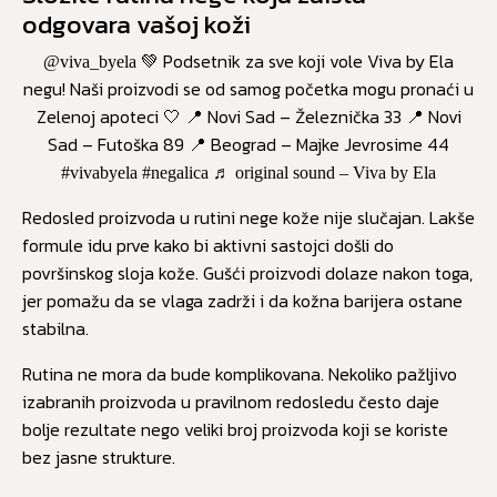
odgovara vašoj koži
💚 Podsetnik za sve koji vole Viva by Ela
@viva_byela
negu! Naši proizvodi se od samog početka mogu pronaći u
Zelenoj apoteci 🤍 📍 Novi Sad – Železnička 33 📍 Novi
Sad – Futoška 89 📍 Beograd – Majke Jevrosime 44
#vivabyela
#negalica
♬ original sound – Viva by Ela
Redosled proizvoda u rutini nege kože nije slučajan. Lakše
formule idu prve kako bi aktivni sastojci došli do
površinskog sloja kože. Gušći proizvodi dolaze nakon toga,
jer pomažu da se vlaga zadrži i da kožna barijera ostane
stabilna.
Rutina ne mora da bude komplikovana. Nekoliko pažljivo
izabranih proizvoda u pravilnom redosledu često daje
bolje rezultate nego veliki broj proizvoda koji se koriste
bez jasne strukture.