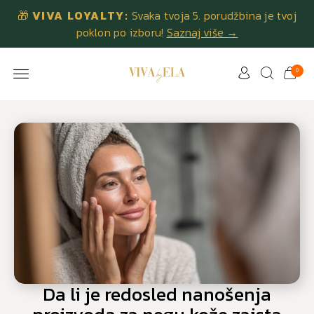
🎁
VIVA LOYALTY:
Svaka tvoja 5. porudžbina je tvoj
poklon po izboru!
Saznaj više →
0
Da li je redosled nanošenja