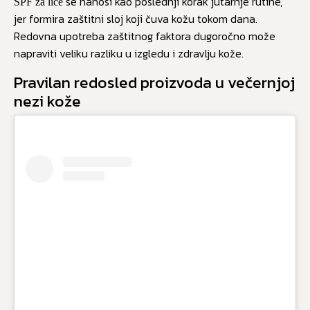
se nanosi kao poslednji korak jutarnje rutine,
SPF za lice
jer formira zaštitni sloj koji čuva kožu tokom dana.
Redovna upotreba zaštitnog faktora dugoročno može
napraviti veliku razliku u izgledu i zdravlju kože.
Pravilan redosled proizvoda u večernjoj
nezi kože