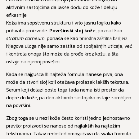
aktivnim sastojcima da lakše dođu do kože i deluju
efikasnije
Koža ima sopstvenu strukturu i vrlo jasnu logiku kako
prihvata proizvode.
Površinski sloj kože
, poznat kao
stratum corneum
, ponaša se kao
.
prirodna zaštitna barijera
Njegova uloga nije samo zaštita od spoljašnjih uticaja, već
i kontrola onoga što može da prođe kroz kožu, a šta
ostaje na njenoj površini.
Kada se najgušća ili najteža formula nanese prva, ona
može da stvori sloj koji otežava prolazak lakših tekstura.
Serum koji dolazi posle toga tada nema isti prostor da
dopre do kože, pa deo aktivnih sastojaka ostaje zarobljen
na površini.
Zbog toga se u nezi kože često koristi jedno jednostavno
pravilo: proizvodi se nanose od najlakših ka najtežim
teksturama. Takav redosled omogućava da svaka formula