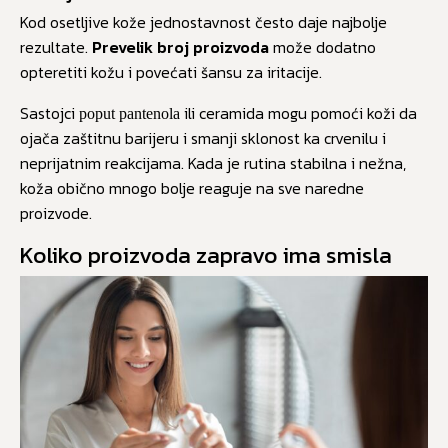
Kod osetljive kože jednostavnost često daje najbolje
rezultate.
Prevelik broj proizvoda
može dodatno
opteretiti kožu i povećati šansu za iritacije.
Sastojci
ili ceramida mogu pomoći koži da
poput pantenola
ojača zaštitnu barijeru i smanji sklonost ka crvenilu i
neprijatnim reakcijama. Kada je rutina stabilna i nežna,
koža obično mnogo bolje reaguje na sve naredne
proizvode.
Koliko proizvoda zapravo ima smisla