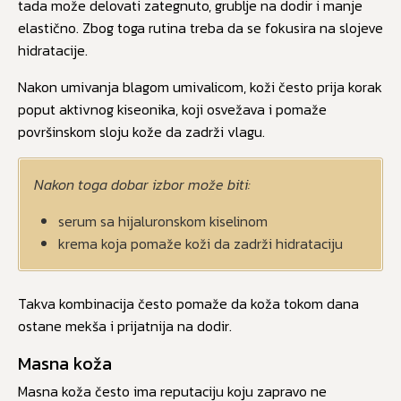
tada može delovati zategnuto, grublje na dodir i manje
elastično. Zbog toga rutina treba da se fokusira na slojeve
hidratacije.
Nakon umivanja blagom umivalicom, koži često prija korak
poput aktivnog kiseonika, koji osvežava i pomaže
površinskom sloju kože da zadrži vlagu.
Nakon toga dobar izbor može biti:
serum sa hijaluronskom kiselinom
krema koja pomaže koži da zadrži hidrataciju
Takva kombinacija često pomaže da koža tokom dana
ostane mekša i prijatnija na dodir.
Masna koža
Masna koža često ima reputaciju koju zapravo ne