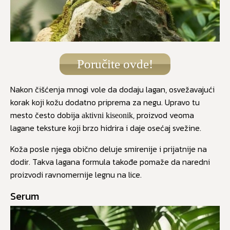
Poručite ovde!
Nakon čišćenja mnogi vole da dodaju lagan, osvežavajući
korak koji kožu dodatno priprema za negu. Upravo tu
mesto često dobija
, proizvod veoma
aktivni kiseonik
lagane teksture koji brzo hidrira i daje osećaj svežine.
Koža posle njega obično deluje smirenije i prijatnije na
dodir. Takva lagana formula takođe pomaže da naredni
proizvodi ravnomernije legnu na lice.
Serum