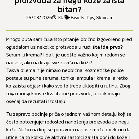
proizvoda za negu kože zaista
bitan?
26/03/2026
,
Ela
Beauty Tips
Skincare
Mnogo puta sam čula isto pitanje, obično izgovoreno pred
ogledalom uz nekoliko proizvoda u ruci:
šta ide prvo?
Serum ili krema? I da li je uopšte važno kojim redom se
nanese, ako na kraju sve završi na koži?
Takva dilema nije nimalo neobična. Kozmetičke police
postale su pune seruma, tonika, ampula i krema, a retko
ko zaista objasni kako sve to treba uklopiti u rutinu. Zbog
toga mnogi koriste kvalitetne proizvode, a ipak imaju
osećaj da rezultati izostaju.
Tu zapravo počinje priča o jednom važnom detalju koji se
često potcenjuje: redosled nanošenja proizvoda za negu
kože. Način na koji se proizvodi nanose može direktno da
utiče na to koliko će aktivni sastojci zaista doći do kože i