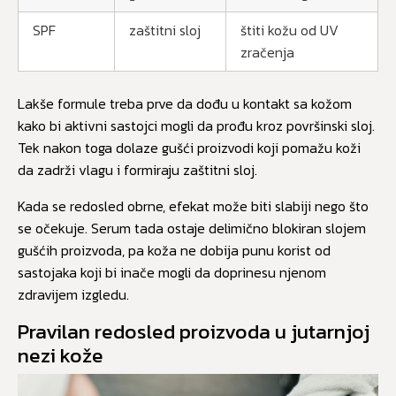
SPF
zaštitni sloj
štiti kožu od UV
zračenja
Lakše formule treba prve da dođu u kontakt sa kožom
kako bi aktivni sastojci mogli da prođu kroz površinski sloj.
Tek nakon toga dolaze gušći proizvodi koji pomažu koži
da zadrži vlagu i formiraju zaštitni sloj.
Kada se redosled obrne, efekat može biti slabiji nego što
se očekuje. Serum tada ostaje delimično blokiran slojem
gušćih proizvoda, pa koža ne dobija punu korist od
sastojaka koji bi inače mogli da doprinesu njenom
zdravijem izgledu.
Pravilan redosled proizvoda u jutarnjoj
nezi kože