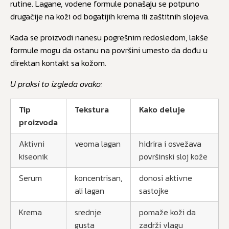
rutine. Lagane, vodene formule ponašaju se potpuno
drugačije na koži od bogatijih krema ili zaštitnih slojeva.
Kada se proizvodi nanesu pogrešnim redosledom, lakše
formule mogu da ostanu na površini umesto da dođu u
direktan kontakt sa kožom.
U praksi to izgleda ovako:
Tip
Tekstura
Kako deluje
proizvoda
Aktivni
veoma lagan
hidrira i osvežava
kiseonik
površinski sloj kože
Serum
koncentrisan,
donosi aktivne
ali lagan
sastojke
Krema
srednje
pomaže koži da
gusta
zadrži vlagu