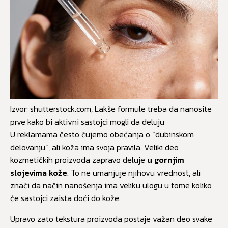
Izvor: shutterstock.com, Lakše formule treba da nanosite
prve kako bi aktivni sastojci mogli da deluju
U reklamama često čujemo obećanja o “dubinskom
delovanju”, ali koža ima svoja pravila. Veliki deo
kozmetičkih proizvoda zapravo deluje
u gornjim
slojevima kože
. To ne umanjuje njihovu vrednost, ali
znači da način nanošenja ima veliku ulogu u tome koliko
će sastojci zaista doći do kože.
Upravo zato tekstura proizvoda postaje važan deo svake