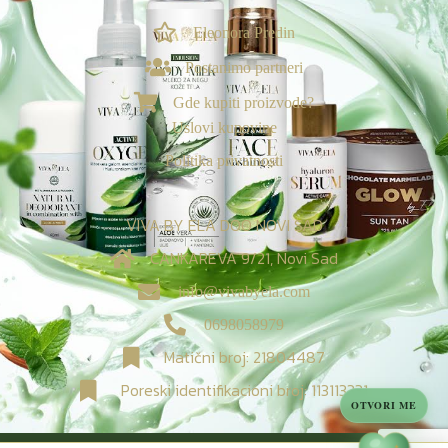
Eleonora Predin
NAGRADE & POGODNOSTI
Postanimo partneri
Ekskluzivno za vas
Gde kupiti proizvode?
Loyalty & Preporuka
Uslovi kupovine
🎁
›
Spojite porudžbine i uzmite poklone🎁
Politika privatnosti
⭐
›
Tvoj Viva sistem vernosti
VIVA BY ELA DOO NOVI SAD
Viva nagrade za recenzije:
CANKAREVA 9/21, Novi Sad
✍️
›
Tvoji rezultati donose besplatne proizvode! 🎁
info@vivabyela.com
✨
0698058979
Kviz: Sastavi svoj sistem nege
🧠
›
Matični broj: 21804487
Personalizovana rutina
Poreski identifikacioni broj: 113113331
OTVORI ME
✦