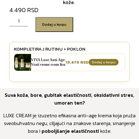
kože.
4.490
Dodaj u korpu
KOMPLETIRAJ RUTINU + POKLON
VIVA Luxe Anti-Age:
13.470
Dodaj u korpu
Vrati vreme svom licu
Suva koža, bore, gubitak elastičnosti, oksidativni stres,
umoran ten?
LUXE CREAM je izuzetno efikasna anti-age krema koja pruža
sveobuhvatnu negu, ciljajući na znakove starenja, smanjenje
bora i
poboljšanje elastičnosti
kože.