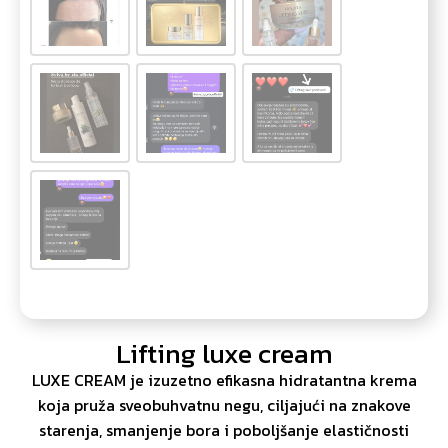
Lifting luxe cream
LUXE CREAM je izuzetno efikasna hidratantna krema
koja pruža sveobuhvatnu negu, ciljajući na znakove
starenja, smanjenje bora i poboljšanje elastičnosti