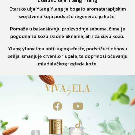
Etarsko ulje Ylang Ylang je bogato aromaterapijskim
svojstvima koja podstiču regeneraciju kože.
Pomaže u balansiranju proizvodnje sebuma, čime je
pogodna za kožu sklone aknama, ali i za suvu kožu.
Ylang ylang ima anti-aging efekte, podstičući obnovu
ćelija, smanjuje crvenilo i upale, te doprinosi očuvanju
mladalačkog izgleda kože.