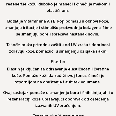
regeneriše kožu, duboko je hraneći i čineći je mekom i
elastičnom.
Bogat je vitaminima A i E, koji pomažu u obnovi kože,
smanjuju iritacije i stimulišu proizvodnju kolagena, čime
se smanjuju bore i sprečava nastanak novih.
Takođe, pruža prirodnu zaštitu od UV zraka i doprinosi
zdravlju kože, pomažući u smanjenju ožiljaka i akni.
Elastin
Elastin je ključan za održavanje elastičnosti i čvrstine
kože. Pomaže koži da zadrži svoj tonus, čineći je
otpornijom na opuštanje i gubitak volumena.
Ovaj sastojak pomaže u smanjenju bora i finih linija, ali i u
regeneraciji kože, ubrzavajući oporavak od oštećenja
izazvanih UV zračenjem.
Etarsko ulje Ylang Ylang