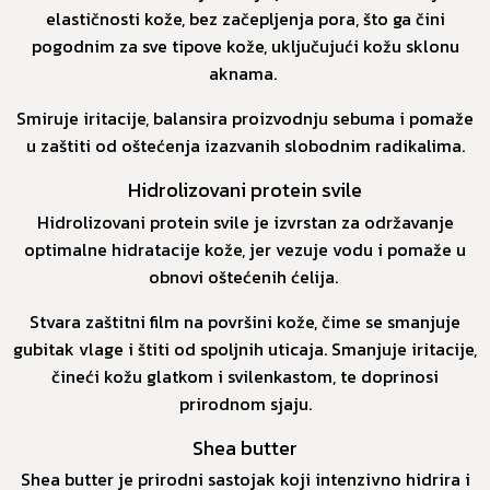
elastičnosti kože, bez začepljenja pora, što ga čini
pogodnim za sve tipove kože, uključujući kožu sklonu
aknama.
Smiruje iritacije, balansira proizvodnju sebuma i pomaže
u zaštiti od oštećenja izazvanih slobodnim radikalima.
Hidrolizovani protein svile
Hidrolizovani protein svile je izvrstan za održavanje
optimalne hidratacije kože, jer vezuje vodu i pomaže u
obnovi oštećenih ćelija.
Stvara zaštitni film na površini kože, čime se smanjuje
gubitak vlage i štiti od spoljnih uticaja. Smanjuje iritacije,
čineći kožu glatkom i svilenkastom, te doprinosi
prirodnom sjaju.
Shea butter
Shea butter je prirodni sastojak koji intenzivno hidrira i