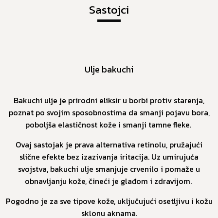
Sastojci
Ulje bakuchi
Bakuchi ulje je prirodni eliksir u borbi protiv starenja,
poznat po svojim sposobnostima da smanji pojavu bora,
poboljša elastičnost kože i smanji tamne fleke.
Ovaj sastojak je prava alternativa retinolu, pružajući
slične efekte bez izazivanja iritacija. Uz umirujuća
svojstva, bakuchi ulje smanjuje crvenilo i pomaže u
obnavljanju kože, čineći je glađom i zdravijom.
Pogodno je za sve tipove kože, uključujući osetljivu i kožu
sklonu aknama.