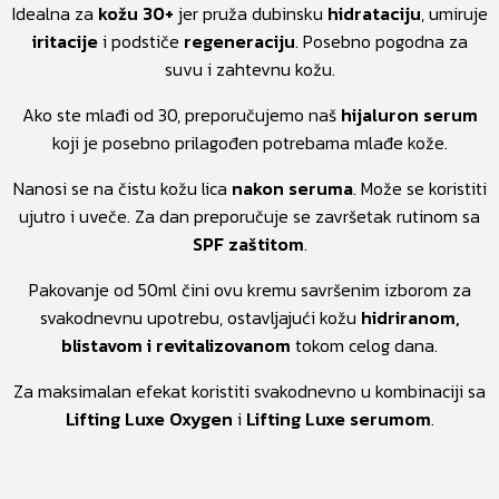
Idealna za
kožu 30+
jer pruža dubinsku
hidrataciju
, umiruje
iritacije
i podstiče
regeneraciju
. Posebno pogodna za
suvu i zahtevnu kožu.
Ako ste mlađi od 30, preporučujemo naš
hijaluron serum
koji je posebno prilagođen potrebama mlađe kože.
Nanosi se na čistu kožu lica
nakon seruma
. Može se koristiti
ujutro i uveče. Za dan preporučuje se završetak rutinom sa
SPF zaštitom
.
Pakovanje od 50ml čini ovu kremu savršenim izborom za
svakodnevnu upotrebu, ostavljajući kožu
hidriranom,
blistavom i revitalizovanom
tokom celog dana.
Za maksimalan efekat koristiti svakodnevno u kombinaciji sa
Lifting Luxe Oxygen
i
Lifting Luxe serumom
.