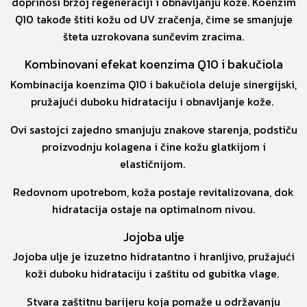
doprinosi bržoj regeneraciji i obnavljanju kože. Koenzim
Q10 takođe štiti kožu od UV zračenja, čime se smanjuje
šteta uzrokovana sunčevim zracima.
Kombinovani efekat koenzima Q10 i bakučiola
Kombinacija koenzima Q10 i bakučiola deluje sinergijski,
pružajući duboku hidrataciju i obnavljanje kože.
Ovi sastojci zajedno smanjuju znakove starenja, podstiču
proizvodnju kolagena i čine kožu glatkijom i
elastičnijom.
Redovnom upotrebom, koža postaje revitalizovana, dok
hidratacija ostaje na optimalnom nivou.
Jojoba ulje
Jojoba ulje je izuzetno hidratantno i hranljivo, pružajući
koži duboku hidrataciju i zaštitu od gubitka vlage.
Stvara zaštitnu barijeru koja pomaže u održavanju