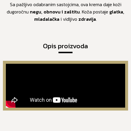
Sa pažljivo odabranim sastojcima, ova krema daje koži
dugoročnu
negu, obnovu i zaštitu
. Koža postaje
glatka,
mladalačka
i vidljivo
zdravija
.
Opis proizvoda