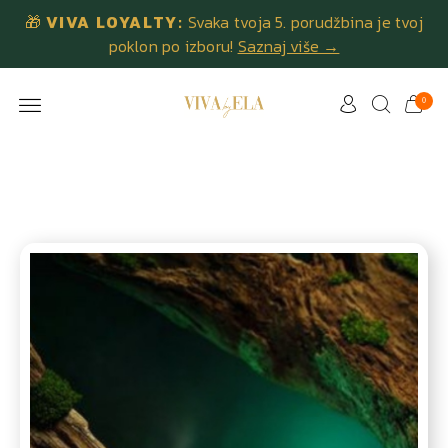
🎁
VIVA LOYALTY:
Svaka tvoja 5. porudžbina je tvoj
poklon po izboru!
Saznaj više →
0