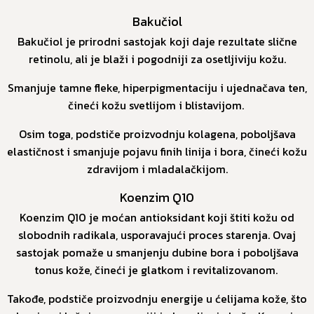
Bakučiol
Bakučiol je prirodni sastojak koji daje rezultate slične
retinolu, ali je blaži i pogodniji za osetljiviju kožu.
Smanjuje tamne fleke, hiperpigmentaciju i ujednačava ten,
čineći kožu svetlijom i blistavijom.
Osim toga, podstiče proizvodnju kolagena, poboljšava
elastičnost i smanjuje pojavu finih linija i bora, čineći kožu
zdravijom i mladalačkijom.
Koenzim Q10
Koenzim Q10 je moćan antioksidant koji štiti kožu od
slobodnih radikala, usporavajući proces starenja. Ovaj
sastojak pomaže u smanjenju dubine bora i poboljšava
tonus kože, čineći je glatkom i revitalizovanom.
Takođe, podstiče proizvodnju energije u ćelijama kože, što