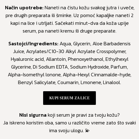
Način upotrebe:
Naneti na čistu kožu svakog jutra i uveče,
pre drugih preparata ili šminke. Uz pomoć kapaljke naneti 2
kapi na lice i utrljati. Sačekati minut-dva da koža upije
serum, pa naneti kremu ili druge preparate.
Sastojci/Ingredients:
Aqua, Glycerin, Aloe Barbadensis
Juice, Acrylates/C10-30 Alkyl Acrylate Crosspolymer,
Hyaluronic acid, Allantoin, Phenoxyethanol, Ethylhexyl
Glycerine, Di Sodium EDTA, Sodium Hydroxide, Parfum,
Alpha-Isomethyl lonone, Alpha-Hexyl Cinnamalde-hyde,
Benzyl Salicylate, Coumarin, Lmonene, Linalool.
KUPI SERUM ZA LICE
Nisi sigurna
koji serum je pravi za tvoju kožu?
Ja iskreno koristim oba, samo u različito vreme zato što svaki
ima svoju ulogu. 💫