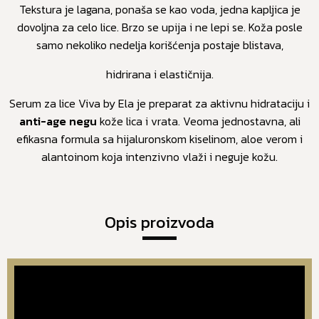
Tekstura je lagana, ponaša se kao voda, jedna kapljica je
dovoljna za celo lice. Brzo se upija i ne lepi se. Koža posle
samo nekoliko nedelja korišćenja postaje blistava,
hidrirana i elastičnija.
Serum za lice Viva by Ela je preparat za aktivnu hidrataciju i
anti-age negu
kože lica i vrata. Veoma jednostavna, ali
efikasna formula sa hijaluronskom kiselinom, aloe verom i
alantoinom koja intenzivno vlaži i neguje kožu.
Opis proizvoda