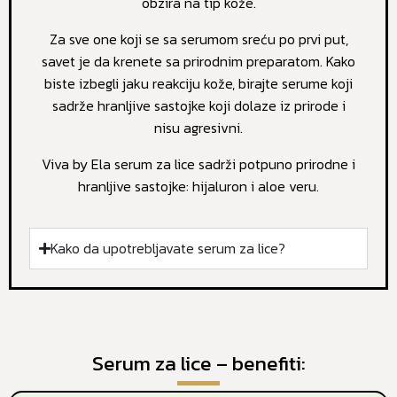
obzira na tip kože.
Za sve one koji se sa serumom sreću po prvi put,
savet je da krenete sa prirodnim preparatom. Kako
biste izbegli jaku reakciju kože, birajte serume koji
sadrže hranljive sastojke koji dolaze iz prirode i
nisu agresivni.
Viva by Ela serum za lice sadrži potpuno prirodne i
hranljive sastojke: hijaluron i aloe veru.
Kako da upotrebljavate serum za lice?
Serum za lice – benefiti: