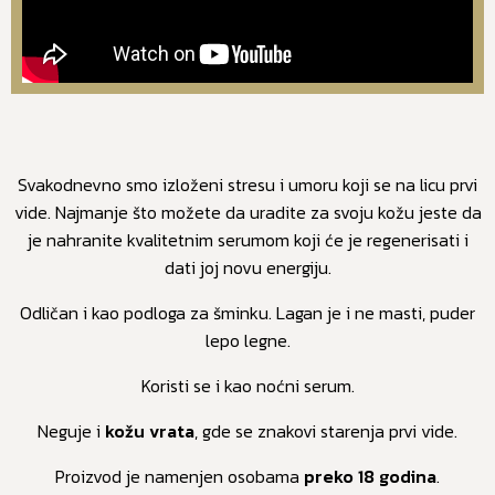
Svakodnevno smo izloženi stresu i umoru koji se na licu prvi
vide. Najmanje što možete da uradite za svoju kožu jeste da
je nahranite kvalitetnim serumom koji će je regenerisati i
dati joj novu energiju.
Odličan i kao podloga za šminku. Lagan je i ne masti, puder
lepo legne.
Koristi se i kao noćni serum.
Neguje i
kožu vrata
, gde se znakovi starenja prvi vide.
Proizvod je namenjen osobama
preko 18 godina
.