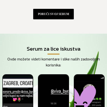
PORUČI SVOJ SERUM
Serum za lice iskustva
Ovde možete videti komentare i slike naših zadovoljnih
korisnika: