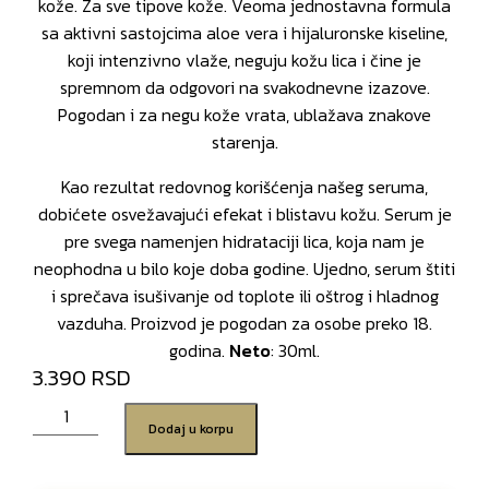
kože. Za sve tipove kože. Veoma jednostavna formula
sa aktivni sastojcima aloe vera i hijaluronske kiseline,
koji intenzivno vlaže, neguju kožu lica i čine je
spremnom da odgovori na svakodnevne izazove.
Pogodan i za negu kože vrata, ublažava znakove
starenja.
Kao rezultat redovnog korišćenja našeg seruma,
dobićete osvežavajući efekat i blistavu kožu. Serum je
pre svega namenjen hidrataciji lica, koja nam je
neophodna u bilo koje doba godine. Ujedno, serum štiti
i sprečava isušivanje od toplote ili oštrog i hladnog
vazduha. Proizvod je pogodan za osobe preko 18.
godina.
Neto
: 30ml.
3.390
Dodaj u korpu