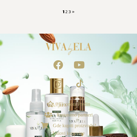
1
2
3
»
Eleonora Predin
NAGRADE & POGODNOSTI
Postanimo partneri
Ekskluzivno za vas
Gde kupiti proizvode?
Loyalty & Preporuka
Uslovi kupovine
🎁
›