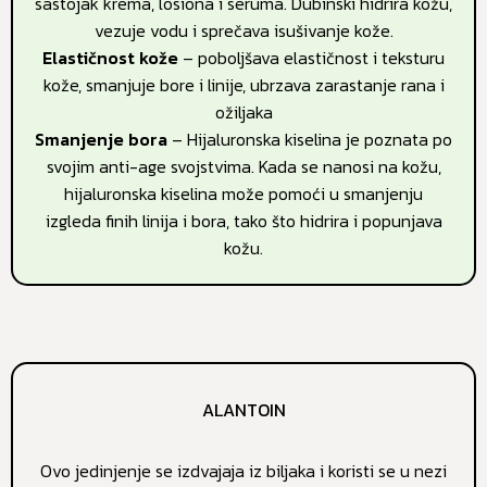
sastojak krema, losiona i seruma. Dubinski hidrira kožu,
vezuje vodu i sprečava isušivanje kože.
Elastičnost kože
– poboljšava elastičnost i teksturu
kože, smanjuje bore i linije, ubrzava zarastanje rana i
ožiljaka
Smanjenje bora
– Hijaluronska kiselina je poznata po
svojim anti-age svojstvima. Kada se nanosi na kožu,
hijaluronska kiselina može pomoći u smanjenju
izgleda finih linija i bora, tako što hidrira i popunjava
kožu.
ALANTOIN
Ovo jedinjenje se izdvajaja iz biljaka i koristi se u nezi