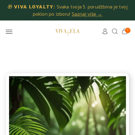
🎁
VIVA LOYALTY:
Svaka tvoja 5. porudžbina je tvoj
poklon po izboru!
Saznaj više →
0