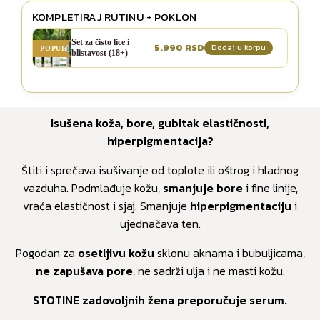
KOMPLETIRAJ RUTINU + POKLON
Set za čisto lice i
5.990
Dodaj u korpu
POPULARNO
blistavost (18+)
Isušena koža, bore, gubitak elastičnosti,
hiperpigmentacija?
Štiti i sprečava isušivanje od toplote ili oštrog i hladnog
vazduha. Podmlađuje kožu,
smanjuje bore
i fine linije,
vraća elastičnost i sjaj. Smanjuje
hiperpigmentaciju
i
ujednačava ten.
Pogodan za
osetljivu kožu
sklonu aknama i bubuljicama,
ne zapušava pore
, ne sadrži ulja i ne masti kožu.
STOTINE zadovoljnih žena preporučuje serum.