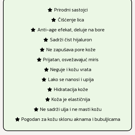
Prirodni sastojci
Čišćenje lica
Anti-age efekat, deluje na bore
Sadrži čist hijaluron
Ne zapušava pore kože
Prijatan, osvežavajuć miris
Neguje i kožu vrata
Lako se nanosi i upija
Hidratacija kože
Koža je elastičnija
Ne sadrži ulja i ne masti kožu
Pogodan za kožu sklonu aknama i bubuljicama