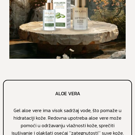
ALOE VERA
Gel aloe vere ima visok sadržaj vode, što pomaže u
hidrataciji kože. Redovna upotreba aloe vere može
pomoći u održavanju vlažnosti kože, sprečiti
isušivanje i olakšati osećaj ‘’zategnutosti’’ suve kože.