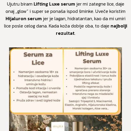
Ujutru biram
Lifting Luxe serum
jer mi zategne lice, daje
onaj „glow” i super se ponaša ispod šminke. Uveče koristim
Hijaluron serum
jer je lagan, hidratantan, kao da mi umiri
lice posle celog dana. Kada koža dobije oba, to daje
najbolji
rezultat
.