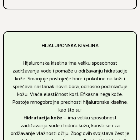
HIJALURONSKA KISELINA
Hijaluronska kiselina ima veliku sposobnost
zadržavanja vode i pomaže u održavanju hidratacije
kože. Smanjuje postojeće bore i pukotine na koži i
sprečava nastanak novih bora, odnosno podmlađuje
kožu. Vraća elastičnost koži. Efikasna nega kože.
Postoje mnogobrojne prednosti hijaluronske kiseline,
kao što su:
Hidratacija kože
– ima veliku sposobnost
zadržavanja vode i hidrira kožu, koristi se i za
ordžavanje vlažnosti očiju. Zbog ovih svojstava čest je