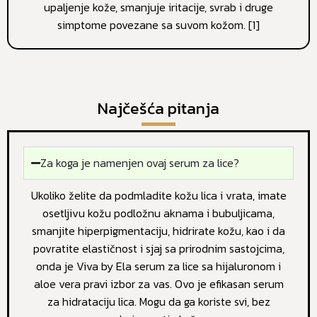
upaljenje kože, smanjuje iritacije, svrab i druge
simptome povezane sa suvom kožom. [1]
Najčešća pitanja
Za koga je namenjen ovaj serum za lice?
Ukoliko želite da podmladite kožu lica i vrata, imate
osetljivu kožu podložnu aknama i bubuljicama,
smanjite hiperpigmentaciju, hidrirate kožu, kao i da
povratite elastičnost i sjaj sa prirodnim sastojcima,
onda je Viva by Ela serum za lice sa hijaluronom i
aloe vera pravi izbor za vas. Ovo je efikasan serum
za hidrataciju lica. Mogu da ga koriste svi, bez