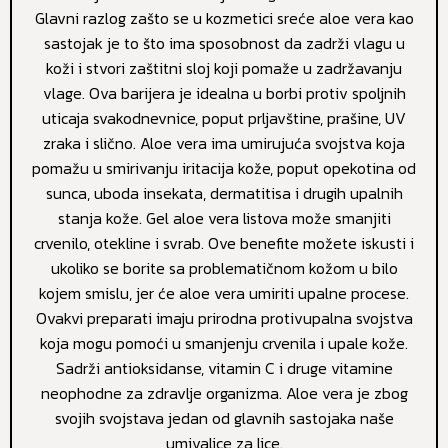
Glavni razlog zašto se u kozmetici sreće aloe vera kao
sastojak je to što ima sposobnost da zadrži vlagu u
koži i stvori zaštitni sloj koji pomaže u zadržavanju
vlage. Ova barijera je idealna u borbi protiv spoljnih
uticaja svakodnevnice, poput prljavštine, prašine, UV
zraka i slično. Aloe vera ima umirujuća svojstva koja
pomažu u smirivanju iritacija kože, poput opekotina od
sunca, uboda insekata, dermatitisa i drugih upalnih
stanja kože. Gel aloe vera listova može smanjiti
crvenilo, otekline i svrab. Ove benefite možete iskusti i
ukoliko se borite sa problematičnom kožom u bilo
kojem smislu, jer će aloe vera umiriti upalne procese.
Ovakvi preparati imaju prirodna protivupalna svojstva
koja mogu pomoći u smanjenju crvenila i upale kože.
Sadrži antioksidanse, vitamin C i druge vitamine
neophodne za zdravlje organizma. Aloe vera je zbog
svojih svojstava jedan od glavnih sastojaka naše
umivalice za lice.