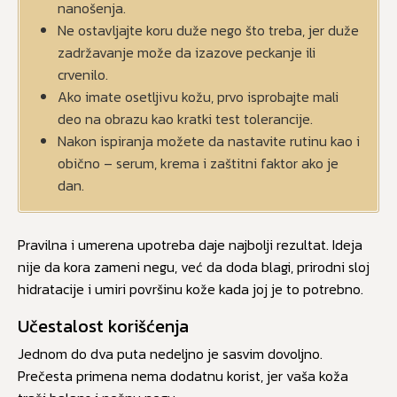
nanošenja.
Ne ostavljajte koru duže nego što treba, jer duže
zadržavanje može da izazove peckanje ili
crvenilo.
Ako imate osetljivu kožu, prvo isprobajte mali
deo na obrazu kao kratki test tolerancije.
Nakon ispiranja možete da nastavite rutinu kao i
obično – serum, krema i zaštitni faktor ako je
dan.
Pravilna i umerena upotreba daje najbolji rezultat. Ideja
nije da kora zameni negu, već da doda blagi, prirodni sloj
hidratacije i umiri površinu kože kada joj je to potrebno.
Učestalost korišćenja
Jednom do dva puta nedeljno je sasvim dovoljno.
Prečesta primena nema dodatnu korist, jer vaša koža