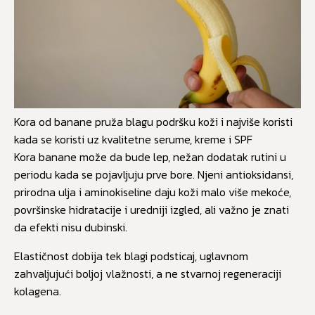
Kora od banane pruža blagu podršku koži i najviše koristi
kada se koristi uz kvalitetne serume, kreme i SPF
Kora banane može da bude lep, nežan dodatak rutini u
periodu kada se pojavljuju prve bore. Njeni antioksidansi,
prirodna ulja i aminokiseline daju koži malo više mekoće,
površinske hidratacije i uredniji izgled, ali važno je znati
da efekti nisu dubinski.
Elastičnost dobija tek blagi podsticaj, uglavnom
zahvaljujući boljoj vlažnosti, a ne stvarnoj regeneraciji
kolagena.