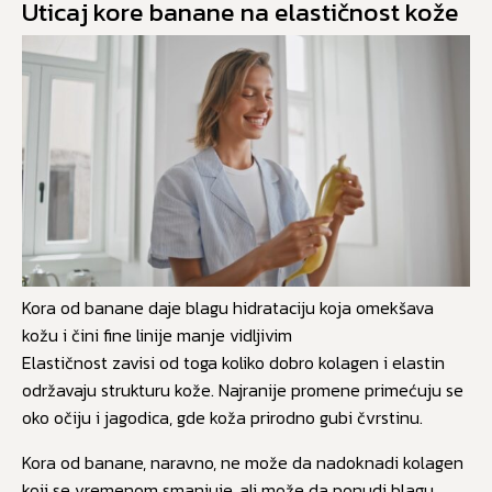
Uticaj kore banane na elastičnost kože
Kora od banane daje blagu hidrataciju koja omekšava
kožu i čini fine linije manje vidljivim
Elastičnost zavisi od toga koliko dobro kolagen i elastin
održavaju strukturu kože. Najranije promene primećuju se
oko očiju i jagodica, gde koža prirodno gubi čvrstinu.
Kora od banane, naravno, ne može da nadoknadi kolagen
koji se vremenom smanjuje, ali može da ponudi blagu