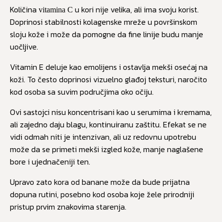
Količina
u kori nije velika, ali ima svoju korist.
vitamina C
Doprinosi stabilnosti kolagenske mreže u površinskom
sloju kože i može da pomogne da fine linije budu manje
uočljive.
Vitamin E deluje kao emolijens i ostavlja mekši osećaj na
koži. To često doprinosi vizuelno glađoj teksturi, naročito
kod osoba sa suvim područjima oko očiju.
Ovi sastojci nisu koncentrisani kao u serumima i kremama,
ali zajedno daju blagu, kontinuiranu zaštitu. Efekat se ne
vidi odmah niti je intenzivan, ali uz redovnu upotrebu
može da se primeti mekši izgled kože, manje naglašene
bore i ujednačeniji ten.
Upravo zato kora od banane može da bude prijatna
dopuna rutini, posebno kod osoba koje žele prirodniji
pristup prvim znakovima starenja.