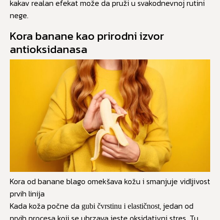
kakav realan efekat može da pruži u svakodnevnoj rutini
nege.
Kora banane kao prirodni izvor
antioksidanasa
Kora od banane blago omekšava kožu i smanjuje vidljivost
prvih linija
Kada koža počne da
, jedan od
gubi čvrstinu i elastičnost
prvih procesa koji se ubrzava jeste oksidativni stres. Tu