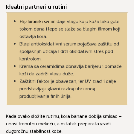
Idealni partneri u rutini
daje vlagu koju koža lako gubi
Hijaluronski serum
tokom dana i lepo se slaže sa blagim filmom koji
ostavlja kora.
Blagi antioksidativni serum pojačava zaštitu od
spoljašnjih uticaja i drži oksidativni stres pod
kontrolom.
Krema sa ceramidima obnavlja barijeru i pomaže
koži da zadrži vlagu duže.
Zaštitni faktor je obavezan, jer UV zraci i dalje
predstavljaju glavni razlog ubrzanog
produbljivanja finih linija.
Kada ovako složite rutinu, kora banane dobija smisao –
unosi trenutnu mekoću, a ostatak preparata gradi
dugoročnu stabilnost kože.