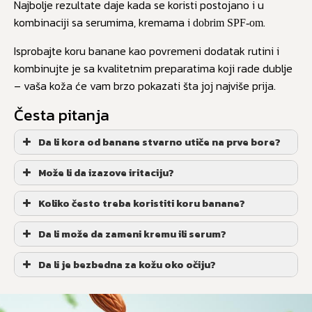
Najbolje rezultate daje kada se koristi postojano i u
kombinaciji sa serumima, kremama i
.
dobrim SPF-om
Isprobajte koru banane kao povremeni dodatak rutini i
kombinujte je sa kvalitetnim preparatima koji rade dublje
– vaša koža će vam brzo pokazati šta joj najviše prija.
Česta pitanja
Da li kora od banane stvarno utiče na prve bore?
Može li da izazove iritaciju?
Koliko često treba koristiti koru banane?
Da li može da zameni kremu ili serum?
Da li je bezbedna za kožu oko očiju?