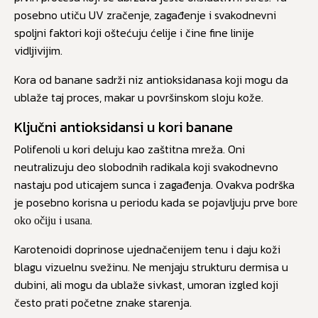
posebno utiču UV zračenje, zagađenje i svakodnevni
spoljni faktori koji oštećuju ćelije i čine fine linije
vidljivijim.
Kora od banane sadrži niz antioksidanasa koji mogu da
ublaže taj proces, makar u površinskom sloju kože.
Ključni antioksidansi u kori banane
Polifenoli u kori deluju kao zaštitna mreža. Oni
neutralizuju deo slobodnih radikala koji svakodnevno
nastaju pod uticajem sunca i zagađenja. Ovakva podrška
je posebno korisna u periodu kada se pojavljuju prve
bore
i
.
oko očiju
usana
Karotenoidi doprinose ujednačenijem tenu i daju koži
blagu vizuelnu svežinu. Ne menjaju strukturu dermisa u
dubini, ali mogu da ublaže sivkast, umoran izgled koji
često prati početne znake starenja.