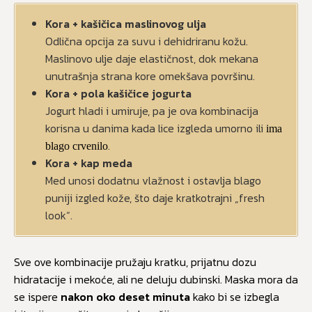
Kora + kašičica maslinovog ulja
Odlična opcija za suvu i dehidriranu kožu.
Maslinovo ulje daje elastičnost, dok mekana
unutrašnja strana kore omekšava površinu.
Kora + pola kašičice jogurta
Jogurt hladi i umiruje, pa je ova kombinacija
korisna u danima kada lice izgleda umorno ili
ima
.
blago crvenilo
Kora + kap meda
Med unosi dodatnu vlažnost i ostavlja blago
puniji izgled kože, što daje kratkotrajni „fresh
look“.
Sve ove kombinacije pružaju kratku, prijatnu dozu
hidratacije i mekoće, ali ne deluju dubinski. Maska mora da
se ispere
nakon oko deset minuta
kako bi se izbegla