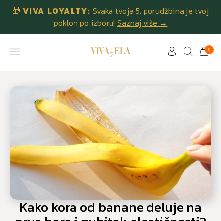
🎁
VIVA LOYALTY:
Svaka tvoja 5. porudžbina je tvoj
poklon po izboru!
Saznaj više →
0
Kako kora od banane deluje na