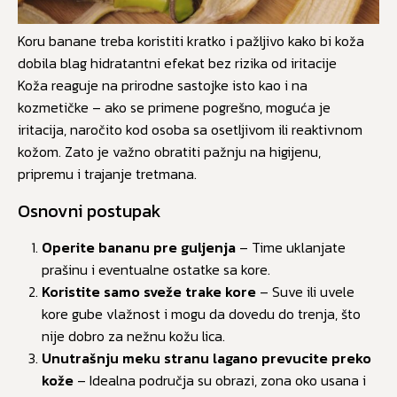
Koru banane treba koristiti kratko i pažljivo kako bi koža
dobila blag hidratantni efekat bez rizika od iritacije
Koža reaguje na prirodne sastojke isto kao i na
kozmetičke – ako se primene pogrešno, moguća je
iritacija, naročito kod osoba sa osetljivom ili reaktivnom
kožom. Zato je važno obratiti pažnju na higijenu,
pripremu i trajanje tretmana.
Osnovni postupak
Operite bananu pre guljenja
– Time uklanjate
prašinu i eventualne ostatke sa kore.
Koristite samo sveže trake kore
– Suve ili uvele
kore gube vlažnost i mogu da dovedu do trenja, što
nije dobro za nežnu kožu lica.
Unutrašnju meku stranu lagano prevucite preko
kože
– Idealna područja su obrazi, zona oko usana i