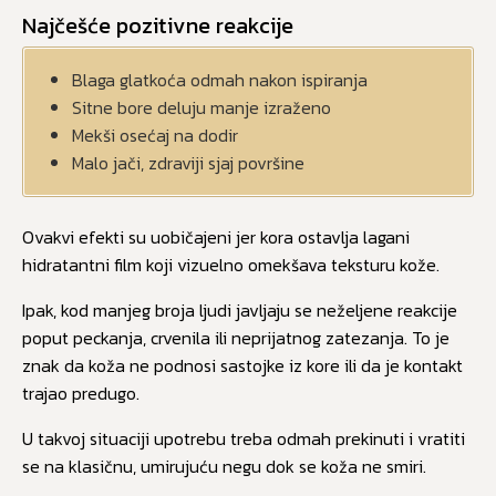
Najčešće pozitivne reakcije
Blaga glatkoća odmah nakon ispiranja
Sitne bore deluju manje izraženo
Mekši osećaj na dodir
Malo jači, zdraviji sjaj površine
Ovakvi efekti su uobičajeni jer kora ostavlja lagani
hidratantni film koji vizuelno omekšava teksturu kože.
Ipak, kod manjeg broja ljudi javljaju se neželjene reakcije
poput peckanja, crvenila ili neprijatnog zatezanja. To je
znak da koža ne podnosi sastojke iz kore ili da je kontakt
trajao predugo.
U takvoj situaciji upotrebu treba odmah prekinuti i vratiti
se na klasičnu, umirujuću negu dok se koža ne smiri.