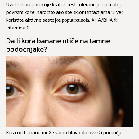
Uvek se preporučuje kratak test tolerancije na maloj
površini kože, naročito ako ste skloni iritacijama ili već
koristite aktivne sastojke
, AHA/BHA ili
poput retinola
vitamina C.
Da li kora banane utiče na tamne
podočnjake?
Kora od banane može samo blago da osveži područje