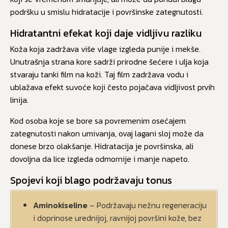
podršku u smislu hidratacije i površinske zategnutosti.
Hidratantni efekat koji daje vidljivu razliku
Koža koja zadržava više vlage izgleda punije i mekše.
Unutrašnja strana kore sadrži prirodne šećere i ulja koja
stvaraju tanki film na koži. Taj film zadržava vodu i
ublažava efekt suvoće koji često pojačava vidljivost prvih
linija.
Kod osoba koje se bore sa povremenim osećajem
zategnutosti nakon umivanja, ovaj lagani sloj može da
donese brzo olakšanje. Hidratacija je površinska, ali
dovoljna da lice izgleda odmornije i manje napeto.
Spojevi koji blago podržavaju tonus
Aminokiseline
– Podržavaju nežnu regeneraciju
i doprinose urednijoj, ravnijoj površini kože, bez