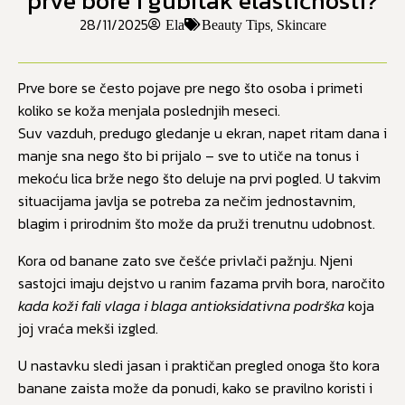
prve bore i gubitak elastičnosti?
28/11/2025
,
Ela
Beauty Tips
Skincare
Prve bore se često pojave pre nego što osoba i primeti
koliko se koža menjala poslednjih meseci.
Suv vazduh, predugo gledanje u ekran, napet ritam dana i
manje sna nego što bi prijalo – sve to utiče na tonus i
mekoću lica brže nego što deluje na prvi pogled. U takvim
situacijama javlja se potreba za nečim jednostavnim,
blagim i prirodnim što može da pruži trenutnu udobnost.
Kora od banane zato sve češće privlači pažnju. Njeni
sastojci imaju dejstvo u ranim fazama prvih bora, naročito
kada koži fali vlaga i blaga antioksidativna podrška
koja
joj vraća mekši izgled.
U nastavku sledi jasan i praktičan pregled onoga što kora
banane zaista može da ponudi, kako se pravilno koristi i