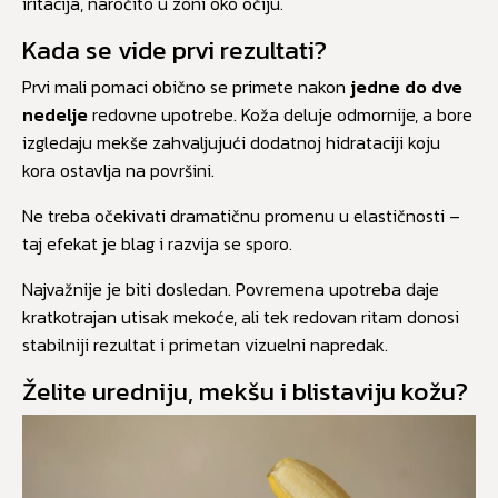
iritacija, naročito u zoni oko očiju.
Kada se vide prvi rezultati?
Prvi mali pomaci obično se primete nakon
jedne do dve
nedelje
redovne upotrebe. Koža deluje odmornije, a bore
izgledaju mekše zahvaljujući dodatnoj hidrataciji koju
kora ostavlja na površini.
Ne treba očekivati dramatičnu promenu u elastičnosti –
taj efekat je blag i razvija se sporo.
Najvažnije je biti dosledan. Povremena upotreba daje
kratkotrajan utisak mekoće, ali tek redovan ritam donosi
stabilniji rezultat i primetan vizuelni napredak.
Želite uredniju, mekšu i blistaviju kožu?