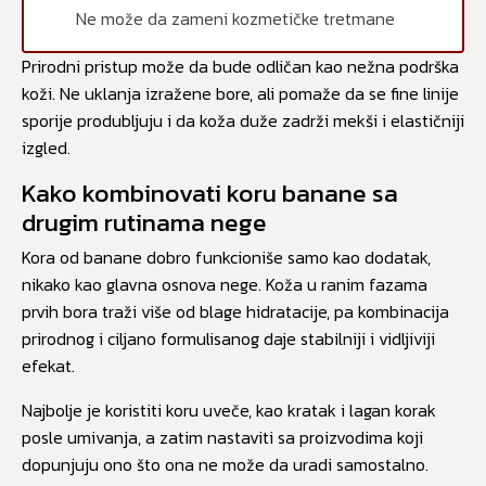
Ne može da zameni kozmetičke tretmane
Prirodni pristup može da bude odličan kao nežna podrška
koži. Ne uklanja izražene bore, ali pomaže da se fine linije
sporije produbljuju i da koža duže zadrži mekši i elastičniji
izgled.
Kako kombinovati koru banane sa
drugim rutinama nege
Kora od banane dobro funkcioniše samo kao dodatak,
nikako kao glavna osnova nege. Koža u ranim fazama
prvih bora traži više od blage hidratacije, pa kombinacija
prirodnog i ciljano formulisanog daje stabilniji i vidljiviji
efekat.
Najbolje je koristiti koru uveče, kao kratak i lagan korak
posle umivanja, a zatim nastaviti sa proizvodima koji
dopunjuju ono što ona ne može da uradi samostalno.