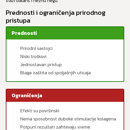
traži balans i nežnu negu.
Prednosti i ograničenja prirodnog
pristupa
Prednosti
Prirodni sastojci
Niski troškovi
Jednostavan pristup
Blaga zaštita od spoljašnjih uticaja
Ograničenja
Efekti su površinski
Nema sposobnost duboke stimulacije kolagena
Potpuni rezultati zahtevaju vreme