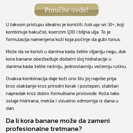
Poručite ovde!
U takvom pristupu idealno je koristiti
, koji
Anti-age set 30+
kombinuje bakučiol, koenzim Q10 i biljna ulja. To je
formulacija namenjena koži koja počinje da gubi tonus.
Može da se koristi u danima kada želite ciljaniju negu, dok
kora banane obezbeđuje dodatni sloj hidratacije u
danima kada želite nežniju, jednostavniju večernju rutinu.
Ovakva kombinacija daje koži ono što joj najviše prija:
brzo olakšanje kroz prirodni korak i postepen, stabilan
napredak kroz dobro formulisane proizvode. Koža tako
ostaje hidrirana, mekša i vizuelno odmornija iz dana u
dan.
Da li kora banane može da zameni
profesionalne tretmane?