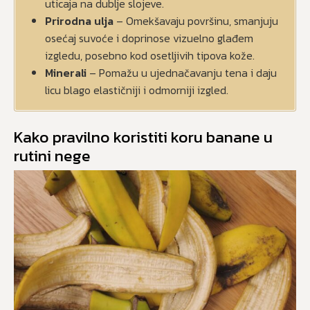
uticaja na dublje slojeve.
Prirodna ulja
– Omekšavaju površinu, smanjuju
osećaj suvoće i doprinose vizuelno glađem
izgledu, posebno kod osetljivih tipova kože.
Minerali
– Pomažu u ujednačavanju tena i daju
licu blago elastičniji i odmorniji izgled.
Kako pravilno koristiti koru banane u
rutini nege