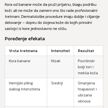
Kora od banane može da pruži prijatnu, blagu podršku
koži, ali ne može da zameni ono što rade profesionalni
tretmani. Dermatološke procedure imaju dublje i ciljanije
delovanje – dopiru do slojeva kože do kojih prirodni
sastojci iz kore jednostavno ne stižu.
Poređenje efekata
Vrsta tretmana
Intenzitet
Rezultat
Kora banane
Nizak
Površinski
bolji ton i
mekša koža
Hemijski piling
Srednji
Smanjena
slabog intenziteta
hrapavost i
ubrzana
obnova