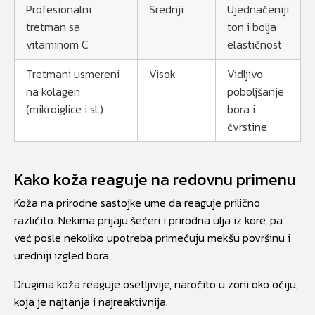
Profesionalni
Srednji
Ujednačeniji
tretman sa
ton i bolja
vitaminom C
elastičnost
Tretmani usmereni
Visok
Vidljivo
na kolagen
poboljšanje
(mikroiglice i sl.)
bora i
čvrstine
Kako koža reaguje na redovnu primenu
Koža na prirodne sastojke ume da reaguje prilično
različito. Nekima prijaju šećeri i prirodna ulja iz kore, pa
već posle nekoliko upotreba primećuju mekšu površinu i
uredniji izgled bora.
Drugima koža reaguje osetljivije, naročito u zoni oko očiju,
koja je najtanja i najreaktivnija.