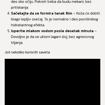
deo oko očiju. Pokreti treba da budu mekani, bez
pritiskanja.
Sačekajte da se formira tanak film
– Koža će dobiti
blago lepljiv osećaj. To je normalno i deo površinskog
hidratantnog efekta.
Isperite mlakom vodom posle desetak minuta
–
Dovoljno je da se ukloni lagani sloj, bez agresivnog
trljanja.
Još nekoliko korisnih saveta