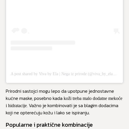
A post shared by Viva by Ela | Nega iz prirode (@viva_by_ela_official)
Prirodni sastojci mogu lepo da upotpune jednostavne
kućne maske, posebno kada
koži treba malo dodatne mekoće
. Važno je kombinovati je sa blagim dodacima
i hidratacije
koji ne opterećuju kožu i lako se ispiranju.
Popularne i praktične kombinacije