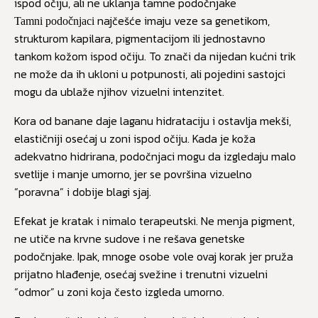
ispod očiju, ali ne uklanja tamne podočnjake
najčešće imaju veze sa genetikom,
Tamni podočnjaci
strukturom kapilara, pigmentacijom ili jednostavno
tankom kožom ispod očiju. To znači da nijedan kućni trik
ne može da ih ukloni u potpunosti, ali pojedini sastojci
mogu da ublaže njihov vizuelni intenzitet.
Kora od banane daje laganu hidrataciju i ostavlja mekši,
elastičniji osećaj u zoni ispod očiju. Kada je koža
adekvatno hidrirana, podočnjaci mogu da izgledaju malo
svetlije i manje umorno, jer se površina vizuelno
“poravna” i dobije blagi sjaj.
Efekat je kratak i nimalo terapeutski. Ne menja pigment,
ne utiče na krvne sudove i ne rešava genetske
podočnjake. Ipak, mnoge osobe vole ovaj korak jer pruža
prijatno hlađenje, osećaj svežine i trenutni vizuelni
“odmor” u zoni koja često izgleda umorno.