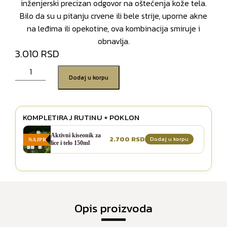
inženjerski precizan odgovor na oštećenja kože tela.
Bilo da su u pitanju crvene ili bele strije, uporne akne
na leđima ili opekotine, ova kombinacija smiruje i
obnavlja.
3.010
Dodaj u korpu
KOMPLETIRAJ RUTINU + POKLON
Aktivni kiseonik za
2.700
Dodaj u korpu
NAJPRODAVANIJE
lice i telo 150ml
Opis proizvoda