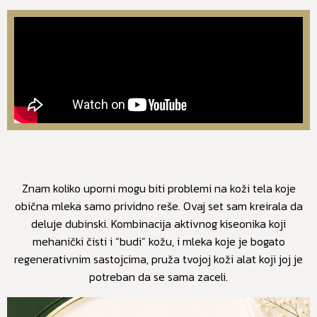
Znam koliko uporni mogu biti problemi na koži tela koje
obična mleka samo prividno reše. Ovaj set sam kreirala da
deluje dubinski. Kombinacija aktivnog kiseonika koji
mehanički čisti i “budi” kožu, i mleka koje je bogato
regenerativnim sastojcima, pruža tvojoj koži alat koji joj je
potreban da se sama zaceli.