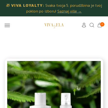
🎁
VIVA LOYALTY:
Svaka tvoja 5. porudžbina je tvoj
poklon po izboru!
Saznaj više →
0