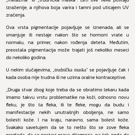
izraženije, a njihova boja varira i tamni pod uticajem UV
zračenja.
Ova vrsta pigmentacije pojavljuje se iznenada, ali se
smanjuje ili nestaje nakon što se hormoni vrate u
normalu, na primer, nakon rođenja deteta. Međutim,
preostala pigmentacija može trajati još nekoliko meseci
do nekoliko godina.
U nekim slučajevima, „
“ se pojavljuje čak i
trudnička maska
kada osoba nije trudna ili ne uzima oralne kontraceptive.
„Druga stvar zbog koje treba da se obratimo lekaru kada
imamo takvu vrstu problematike na koži, odnosno novu
fleku, je što ta fleka, ili te fleke, mogu da budu i
manifestacije nekih unutrašnjih oboljenja, ne samo
bolesti kože. I na kraju, naravno, sama bolest kože.
Svakako savetujem da se to nešto što se zove fleka
pregleda, da se postavi prava dijagnoza, pa tek onda da