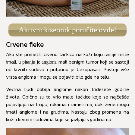
Aktivni kiseonik poručite ovde!
Crvene fleke
Ako ste primetili crvenu tačkicu na koži koju ranije niste
imali,
, mali benigni tumor koji se sastoji
u pitanju je angiom
od krvnih sudova i potpuno je bezopasan. Postoji više
vrsta angioma i mogu se pojaviti bilo gde na telu.
Većina ljudi dobija angiome nakon tridesete godine
života. Obično su to vrlo male tačkice koje se najčešće
pojavljuju na trupu, rukama i ramenima, dok žene mogu
imati angiome i na grudima. Nastaju zbog promena na
koži i krvnim sudovima koje se javljaju s godinama.