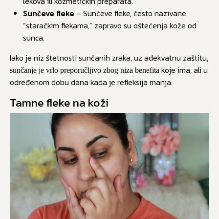
lekova ili kozmetičkih preparata.
Sunčeve fleke
– Sunčeve fleke, često nazivane
“staračkim flekama,” zapravo su oštećenja kože od
sunca.
Iako je niz štetnosti sunčanih zraka, uz adekvatnu zaštitu,
koje ima, ali u
sunčanje je vrlo preporučljivo zbog niza benefita
određenom dobu dana kada je refleksija manja.
Tamne fleke na koži