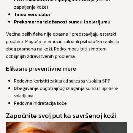
zapaljenja kože)
Tinea versicolor
Prekomerna izloženost suncu i solarijumu
Većina belih fleka nije opasna i predstavljaju estetski
problem. Moguća je emocionalna ili psihološka reakcija
zbog promena na koži. Retko, mogu biti simptom
ozbiljnijih zdravstvenih problema.
Efikasne preventivne mere
Redovno koristiti
zaštitu od sunca sa visokim SPF
Izbegavanje dugotrajnog izlaganja suncu i
upotrebe
solarijuma
Redovna hidratacija kože
Započnite svoj put ka savršenoj koži