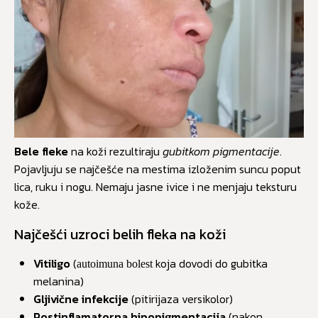
Bele fleke
na koži rezultiraju
gubitkom pigmentacije
.
Pojavljuju se najčešće na mestima izloženim suncu poput
lica, ruku i nogu. Nemaju jasne ivice i ne menjaju teksturu
kože.
Najčešći uzroci belih fleka na koži
Vitiligo
(
koja dovodi do gubitka
autoimuna bolest
melanina)
Gljivične infekcije
(pitirijaza versikolor)
Postinflamatorna hipopigmentacija
(nakon