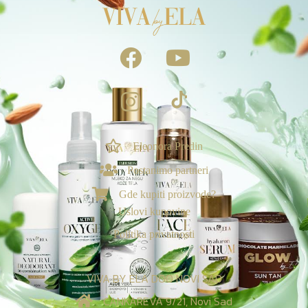
Eleonora Predin
NAGRADE & POGODNOSTI
Postanimo partneri
Ekskluzivno za vas
Gde kupiti proizvode?
Loyalty & Preporuka
Uslovi kupovine
🎁
›
Spojite porudžbine i uzmite poklone🎁
Politika privatnosti
⭐
›
Tvoj Viva sistem vernosti
VIVA BY ELA DOO NOVI SAD
Viva nagrade za recenzije:
CANKAREVA 9/21, Novi Sad