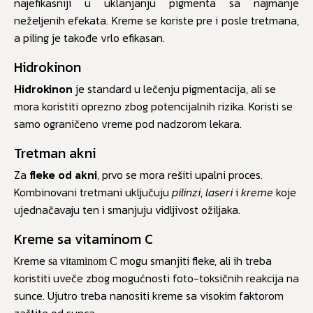
najefikasniji u uklanjanju pigmenta sa najmanje
neželjenih efekata. Kreme se koriste pre i posle tretmana,
a piling je takođe vrlo efikasan.
Hidrokinon
Hidrokinon
je standard u lečenju pigmentacija, ali se
mora koristiti oprezno zbog potencijalnih rizika. Koristi se
samo ograničeno vreme pod nadzorom lekara.
Tretman akni
Za
fleke od akni
, prvo se mora rešiti upalni proces.
Kombinovani tretmani uključuju
pilinzi
,
laseri
i
kreme
koje
ujednačavaju ten i smanjuju vidljivost ožiljaka.
Kreme sa vitaminom C
Kreme
mogu smanjiti fleke, ali ih treba
sa vitaminom C
koristiti uveče zbog mogućnosti foto-toksičnih reakcija na
sunce. Ujutro treba nanositi kreme sa visokim faktorom