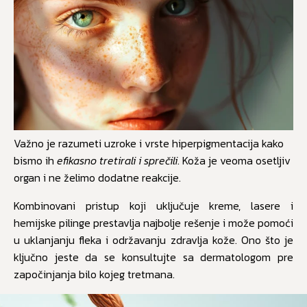
Važno je razumeti uzroke i vrste hiperpigmentacija kako
bismo ih
efikasno tretirali i sprečili
. Koža je veoma osetljiv
organ i ne želimo dodatne reakcije.
Kombinovani pristup koji uključuje kreme, lasere i
hemijske pilinge prestavlja najbolje rešenje i može pomoći
u uklanjanju fleka i održavanju zdravlja kože. Ono što je
ključno jeste da se konsultujte sa dermatologom pre
započinjanja bilo kojeg tretmana.