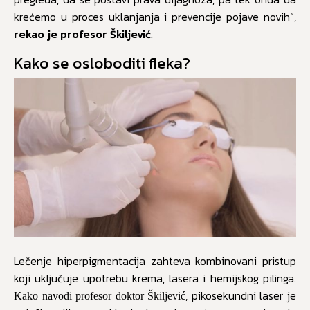
krećemo u proces uklanjanja i prevencije pojave novih“,
rekao je profesor Škiljević
.
Kako se osloboditi fleka?
Lečenje hiperpigmentacija zahteva kombinovani pristup
koji uključuje upotrebu krema, lasera i hemijskog pilinga.
, pikosekundni laser je
Kako navodi profesor doktor Škiljević