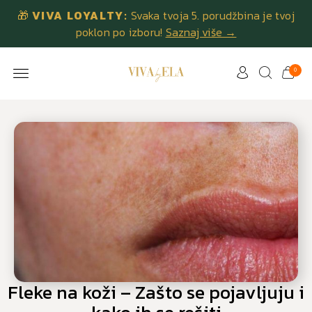
🎁
VIVA LOYALTY:
Svaka tvoja 5. porudžbina je tvoj
poklon po izboru!
Saznaj više →
0
Fleke na koži – Zašto se pojavljuju i