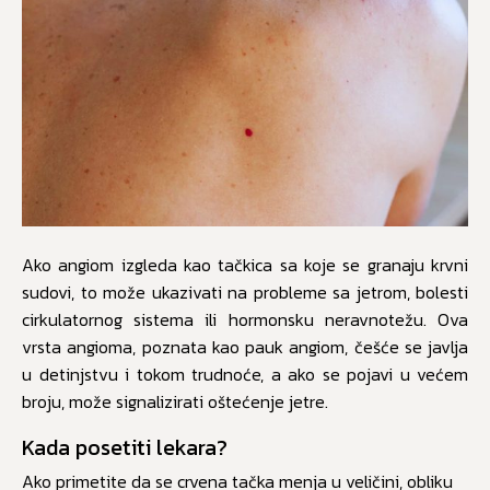
Ako angiom izgleda kao tačkica sa koje se granaju krvni
sudovi, to može ukazivati na probleme sa jetrom, bolesti
cirkulatornog sistema ili hormonsku neravnotežu. Ova
vrsta angioma, poznata kao pauk angiom, češće se javlja
u detinjstvu i tokom trudnoće, a ako se pojavi u većem
broju, može signalizirati oštećenje jetre.
Kada posetiti lekara?
Ako primetite da se crvena tačka menja u veličini, obliku