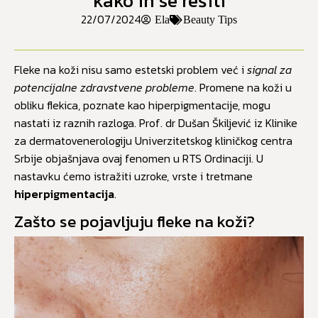
kako ih se rešiti
22/07/2024
Ela
Beauty Tips
Fleke na koži nisu samo estetski problem već i
signal za
potencijalne zdravstvene probleme
. Promene na koži u
obliku flekica, poznate kao hiperpigmentacije, mogu
nastati iz raznih razloga. Prof. dr Dušan Škiljević iz Klinike
za dermatovenerologiju Univerzitetskog kliničkog centra
Srbije objašnjava ovaj fenomen u RTS Ordinaciji. U
nastavku ćemo istražiti uzroke, vrste i tretmane
hiperpigmentacija
.
Zašto se pojavljuju fleke na koži?