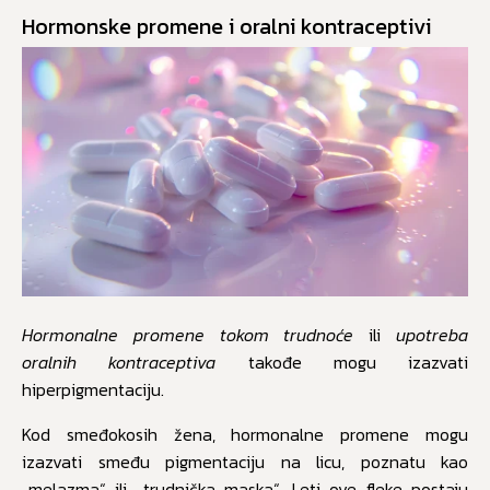
Hormonske promene i oralni kontraceptivi
Hormonalne promene tokom trudnoće
ili
upotreba
oralnih kontraceptiva
takođe mogu izazvati
hiperpigmentaciju.
Kod smeđokosih žena, hormonalne promene mogu
izazvati smeđu pigmentaciju na licu, poznatu kao
„melazma“ ili „trudnička maska“. Leti ove fleke postaju