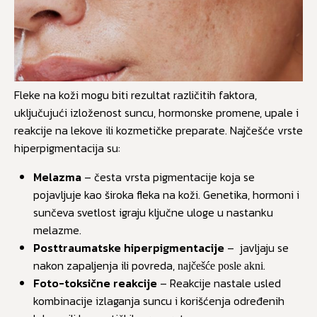
Fleke na koži mogu biti rezultat različitih faktora,
uključujući izloženost suncu, hormonske promene, upale i
reakcije na lekove ili kozmetičke preparate. Najčešće vrste
hiperpigmentacija su:
Melazma
– česta vrsta pigmentacije koja se
pojavljuje kao široka fleka na koži. Genetika, hormoni i
sunčeva svetlost igraju ključne uloge u nastanku
melazme.
Posttraumatske hiperpigmentacije
– javljaju se
nakon zapaljenja ili povreda,
.
najčešće posle akni
Foto-toksične reakcije
– Reakcije nastale usled
kombinacije izlaganja suncu i korišćenja određenih