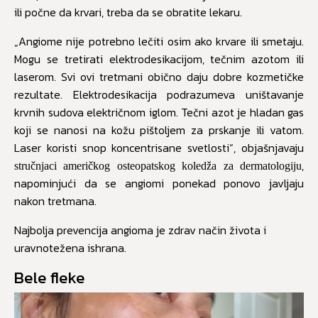
ili počne da krvari, treba da se obratite lekaru.
„Angiome nije potrebno lečiti osim ako krvare ili smetaju.
Mogu se tretirati elektrodesikacijom, tečnim azotom ili
laserom. Svi ovi tretmani obično daju dobre kozmetičke
rezultate. Elektrodesikacija podrazumeva uništavanje
krvnih sudova električnom iglom. Tečni azot je hladan gas
koji se nanosi na kožu pištoljem za prskanje ili vatom.
Laser koristi snop koncentrisane svetlosti“, objašnjavaju
,
stručnjaci američkog osteopatskog koledža za dermatologiju
napominjući da se angiomi ponekad ponovo javljaju
nakon tretmana.
Najbolja prevencija angioma je zdrav način života i
uravnotežena ishrana.
Bele fleke