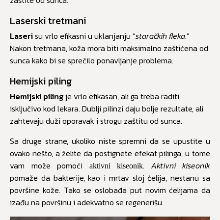
zaštite od sunca.
Laserski tretmani
Laseri
su vrlo efikasni u uklanjanju “
staračkih fleka
.”
Nakon tretmana, koža mora biti maksimalno zaštićena od
sunca kako bi se sprečilo ponavljanje problema.
Hemijski piling
Hemijski piling
je vrlo efikasan, ali ga treba raditi
isključivo kod lekara. Dublji pilinzi daju bolje rezultate, ali
zahtevaju duži oporavak i strogu zaštitu od sunca.
Sa druge strane, ukoliko niste spremni da se upustite u
ovako nešto, a želite da postignete efekat pilinga, u tome
vam može pomoći
.
Aktivni kiseonik
aktivni kiseonik
pomaže da bakterije, kao i mrtav sloj ćelija, nestanu sa
površine kože. Tako se oslobađa put novim ćelijama da
izađu na površinu i adekvatno se regenerišu.