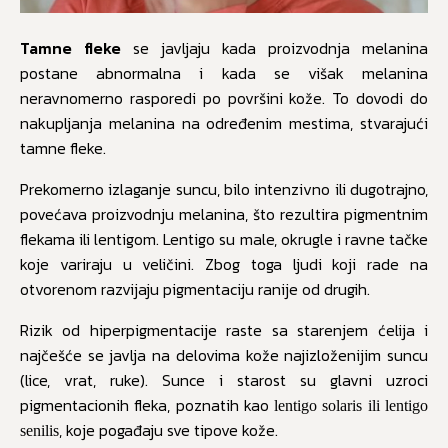
Tamne fleke
se javljaju kada proizvodnja melanina
postane abnormalna i kada se višak melanina
neravnomerno rasporedi po površini kože. To dovodi do
nakupljanja melanina na određenim mestima, stvarajući
tamne fleke.
Prekomerno izlaganje suncu, bilo intenzivno ili dugotrajno,
povećava proizvodnju melanina, što rezultira pigmentnim
flekama ili lentigom. Lentigo su male, okrugle i ravne tačke
koje variraju u veličini. Zbog toga ljudi koji rade na
otvorenom razvijaju pigmentaciju ranije od drugih.
Rizik od hiperpigmentacije raste sa starenjem ćelija i
najčešće se javlja na delovima kože najizloženijim suncu
(lice, vrat, ruke). Sunce i starost su glavni uzroci
pigmentacionih fleka, poznatih kao
lentigo solaris ili lentigo
, koje pogađaju sve tipove kože.
senilis