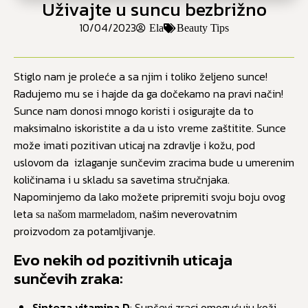
Uživajte u suncu bezbrižno
10/04/2023
Ela
Beauty Tips
Stiglo nam je proleće a sa njim i toliko željeno sunce!
Radujemo mu se i hajde da ga dočekamo na pravi način!
Sunce nam donosi mnogo koristi i osigurajte da to
maksimalno iskoristite a da u isto vreme zaštitite. Sunce
može imati pozitivan uticaj na zdravlje i kožu, pod
uslovom da izlaganje sunčevim zracima bude u umerenim
količinama i u skladu sa savetima stručnjaka.
Napominjemo da lako možete pripremiti svoju boju ovog
leta
, našim neverovatnim
sa našom marmeladom
proizvodom za potamljivanje.
Evo nekih od pozitivnih uticaja
sunčevih zraka:
Sinteza vitamina D
: Sunčevi zraci omogućuju koži