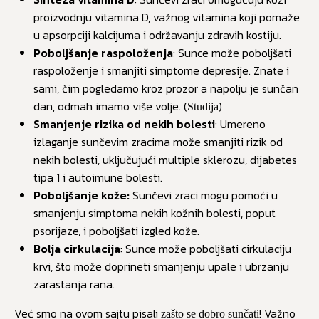
proizvodnju vitamina D, važnog vitamina koji pomaže
u apsorpciji kalcijuma i održavanju zdravih kostiju.
Poboljšanje raspoloženja
: Sunce može poboljšati
raspoloženje i smanjiti simptome depresije. Znate i
sami, čim pogledamo kroz prozor a napolju je sunčan
dan, odmah imamo više volje. (
)
Studija
Smanjenje rizika od nekih bolesti
: Umereno
izlaganje sunčevim zracima može smanjiti rizik od
nekih bolesti, uključujući multiple sklerozu, dijabetes
tipa 1 i autoimune bolesti.
Poboljšanje kože:
Sunčevi zraci mogu pomoći u
smanjenju simptoma nekih kožnih bolesti, poput
psorijaze, i poboljšati izgled kože.
Bolja cirkulacija
: Sunce može poboljšati cirkulaciju
krvi, što može doprineti smanjenju upale i ubrzanju
zarastanja rana.
Već smo na ovom sajtu pisali
! Važno
zašto se dobro sunčati