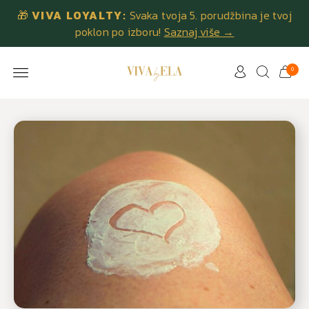
🎁
VIVA LOYALTY:
Svaka tvoja 5. porudžbina je tvoj
poklon po izboru!
Saznaj više →
0