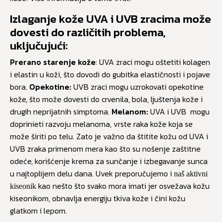
Izlaganje kože UVA i UVB zracima može
dovesti do različitih problema,
uključujući:
Prerano starenje kože
: UVA zraci mogu oštetiti kolagen
i elastin u koži, što dovodi do gubitka elastičnosti i pojave
bora.
Opekotine:
UVB zraci mogu uzrokovati opekotine
kože, što može dovesti do crvenila, bola, ljuštenja kože i
drugih neprijatnih simptoma.
Melanom:
UVA i UVB mogu
doprinieti razvoju melanoma, vrste raka kože koja se
može širiti po telu. Zato je važno da štitite kožu od UVA i
UVB zraka primenom mera kao što su nošenje zaštitne
odeće, korišćenje krema za sunčanje i izbegavanje sunca
u najtoplijem delu dana. Uvek preporučujemo i
naš aktivni
kao nešto što svako mora imati jer osvežava kožu
kiseonik
kiseonikom, obnavlja energiju tkiva kože i čini kožu
glatkom i lepom.