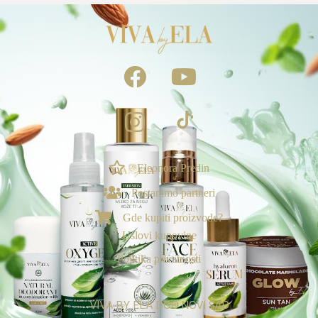
Eleonora Predin
NAGRADE & POGODNOSTI
Postanimo partneri
Ekskluzivno za vas
Gde kupiti proizvode?
Loyalty & Preporuka
Uslovi kupovine
🎁
›
Spojite porudžbine i uzmite poklone🎁
Politika privatnosti
⭐
›
Tvoj Viva sistem vernosti
VIVA BY ELA DOO NOVI SAD