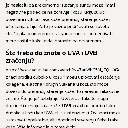
je naglasiti da prekomerno izlaganje suncu može imati
negativne posledice na zdravlje i kožu, uključujući
povećani rizik od raka kože, preranog starenja kože i
oštećenja očiju. Zato je važno pridržavati se saveta
stručnjaka o umerenom izlaganju suncu i primenjivati
mere zaštite kože kada boravite na otvorenom.
Šta treba da znate o UVA i UVB
zračenju?
https://www.youtube.com/watch?v=7anWhC5M_7Q
UVA
zraci
prodiru duboko u kožu i mogu uzrokovati oštećenje
kolagena, elastina i drugih vlakana u koži, što može
dovesti do preranog starenja kože. To naravno, nikako ne
želimo. Što je još ozbiljnije, UVA zraci takođe mogu
doprineti razvoju raka kože.
UVB zraci
ne prodiru tako
duboko u kožu kao UVA, ali su intenzivniji. Ovi zraci mogu
uzrokovati opekotine, ali i doprineti stvaranju fleka i raka
kože. Više informacija o tome
!
ovde