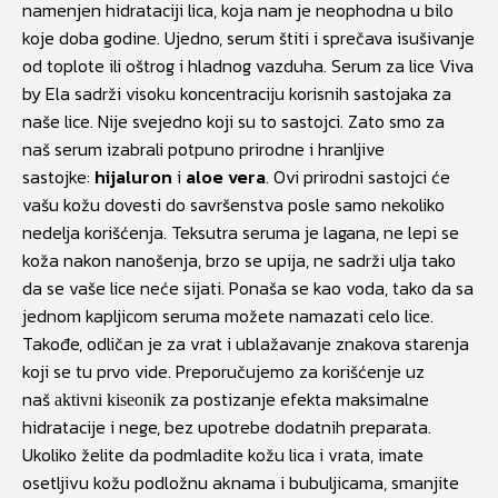
namenjen hidrataciji lica, koja nam je neophodna u bilo
koje doba godine. Ujedno, serum štiti i sprečava isušivanje
od toplote ili oštrog i hladnog vazduha. Serum za lice Viva
by Ela sadrži visoku koncentraciju korisnih sastojaka za
naše lice. Nije svejedno koji su to sastojci. Zato smo za
naš serum izabrali potpuno prirodne i hranljive
sastojke:
hijaluron
i
aloe vera
. Ovi prirodni sastojci će
vašu kožu dovesti do savršenstva posle samo nekoliko
nedelja korišćenja. Teksutra seruma je lagana, ne lepi se
koža nakon nanošenja, brzo se upija, ne sadrži ulja tako
da se vaše lice neće sijati. Ponaša se kao voda, tako da sa
jednom kapljicom seruma možete namazati celo lice.
Takođe, odličan je za vrat i ublažavanje znakova starenja
koji se tu prvo vide. Preporučujemo za korišćenje uz
naš
za postizanje efekta maksimalne
aktivni kiseonik
hidratacije i nege, bez upotrebe dodatnih preparata.
Ukoliko želite da podmladite kožu lica i vrata, imate
osetljivu kožu podložnu aknama i bubuljicama, smanjite