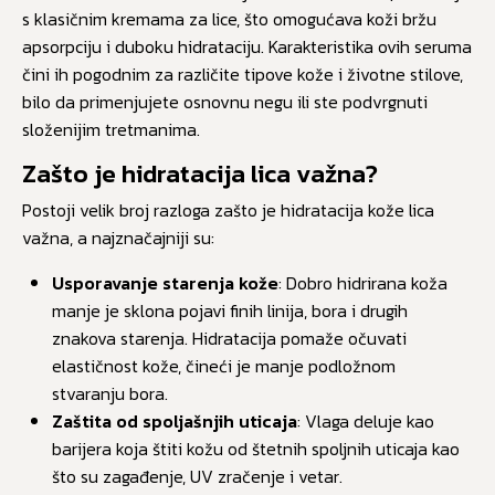
s klasičnim kremama za lice, što omogućava koži bržu
apsorpciju i duboku hidrataciju. Karakteristika ovih seruma
čini ih pogodnim za različite tipove kože i životne stilove,
bilo da primenjujete osnovnu negu ili ste podvrgnuti
složenijim tretmanima.
Zašto je hidratacija lica važna?
Postoji velik broj razloga zašto je hidratacija kože lica
važna, a najznačajniji su:
Usporavanje starenja kože
: Dobro hidrirana koža
manje je sklona pojavi finih linija, bora i drugih
znakova starenja. Hidratacija pomaže očuvati
elastičnost kože, čineći je manje podložnom
stvaranju bora.
Zaštita od spoljašnjih uticaja
: Vlaga deluje kao
barijera koja štiti kožu od štetnih spoljnih uticaja kao
što su zagađenje, UV zračenje i vetar.