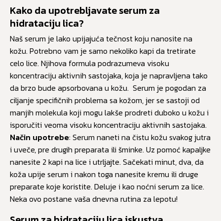
Kako da upotrebljavate serum za
hidrataciju lica?
Naš serum je lako upijajuća tečnost koju nanosite na
kožu. Potrebno vam je samo nekoliko kapi da tretirate
celo lice. Njihova formula podrazumeva visoku
koncentraciju aktivnih sastojaka, koja je napravljena tako
da brzo bude apsorbovana u kožu. Serum je pogodan za
ciljanje specifičnih problema sa kožom, jer se sastoji od
manjih molekula koji mogu lakše prodreti duboko u kožu i
isporučiti veoma visoku koncentraciju aktivnih sastojaka.
Način upotrebe
: Serum naneti na čistu kožu svakog jutra
i uveče, pre drugih preparata ili šminke. Uz pomoć kapaljke
nanesite 2 kapi na lice i utrljajte. Sačekati minut, dva, da
koža upije serum i nakon toga nanesite kremu ili druge
preparate koje koristite. Deluje i kao noćni serum za lice.
Neka ovo postane vaša dnevna rutina za lepotu!
Serum za hidrataciju lica iskustva