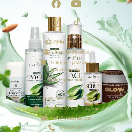
Eleonora Predin
NAGRADE & POGODNOSTI
Postanimo partneri
Ekskluzivno za vas
Gde kupiti proizvode?
Loyalty & Preporuka
Uslovi kupovine
🎁
›
Spojite porudžbine i uzmite poklone🎁
Politika privatnosti
⭐
›
Tvoj Viva sistem vernosti
VIVA BY ELA DOO NOVI SAD
Viva nagrade za recenzije:
CANKAREVA 9/21, Novi Sad
✍️
›
Tvoji rezultati donose besplatne proizvode! 🎁
info@vivabyela.com
✨
0698058979