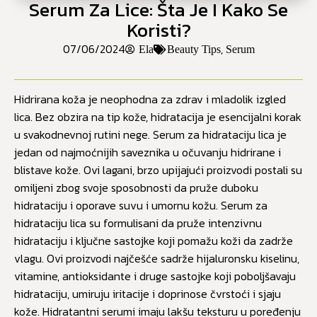
Serum Za Lice: Šta Je I Kako Se
Koristi?
07/06/2024
,
Ela
Beauty Tips
Serum
Hidrirana koža je neophodna za zdrav i mladolik izgled
lica. Bez obzira na tip kože, hidratacija je esencijalni korak
u svakodnevnoj rutini nege. Serum za hidrataciju lica je
jedan od najmoćnijih saveznika u očuvanju hidrirane i
blistave kože. Ovi lagani, brzo upijajući proizvodi postali su
omiljeni zbog svoje sposobnosti da pruže duboku
hidrataciju i oporave suvu i umornu kožu. Serum za
hidrataciju lica su formulisani da pruže intenzivnu
hidrataciju i ključne sastojke koji pomažu koži da zadrže
vlagu. Ovi proizvodi najčešće sadrže hijaluronsku kiselinu,
vitamine, antioksidante i druge sastojke koji poboljšavaju
hidrataciju, umiruju iritacije i doprinose čvrstoći i sjaju
kože. Hidratantni serumi imaju lakšu teksturu u poređenju