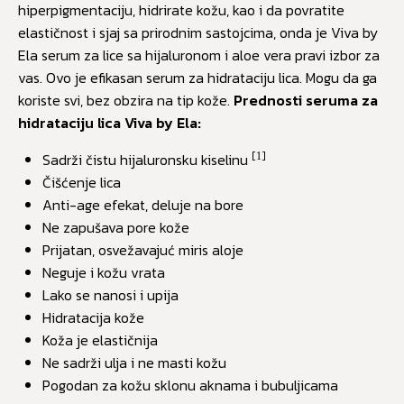
hiperpigmentaciju, hidrirate kožu, kao i da povratite
elastičnost i sjaj sa prirodnim sastojcima, onda je Viva by
Ela serum za lice sa hijaluronom i aloe vera pravi izbor za
vas. Ovo je efikasan serum za hidrataciju lica. Mogu da ga
koriste svi, bez obzira na tip kože.
Prednosti seruma za
hidrataciju lica Viva by Ela:
[
]
Sadrži čistu hijaluronsku kiselinu
1
Čišćenje lica
Anti-age efekat, deluje na bore
Ne zapušava pore kože
Prijatan, osvežavajuć miris aloje
Neguje i kožu vrata
Lako se nanosi i upija
Hidratacija kože
Koža je elastičnija
Ne sadrži ulja i ne masti kožu
Pogodan za kožu sklonu aknama i bubuljicama