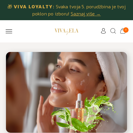
🎁
VIVA LOYALTY:
Svaka tvoja 5. porudžbina je tvoj
poklon po izboru!
Saznaj više →
0