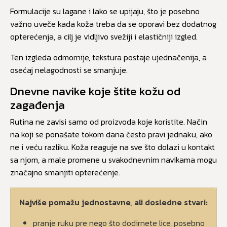
Formulacije su lagane i lako se upijaju, što je posebno
važno uveče kada koža treba da se oporavi bez dodatnog
opterećenja, a cilj je vidljivo svežiji i elastičniji izgled.
Ten izgleda odmornije, tekstura postaje ujednačenija, a
osećaj nelagodnosti se smanjuje.
Dnevne navike koje štite kožu od
zagađenja
Rutina ne zavisi samo od proizvoda koje koristite. Način
na koji se ponašate tokom dana često pravi jednaku, ako
ne i veću razliku. Koža reaguje na sve što dolazi u kontakt
sa njom, a male promene u svakodnevnim navikama mogu
značajno smanjiti opterećenje.
Najviše pomažu jednostavne, ali dosledne stvari:
pranje ruku pre nego što dodirnete lice, posebno