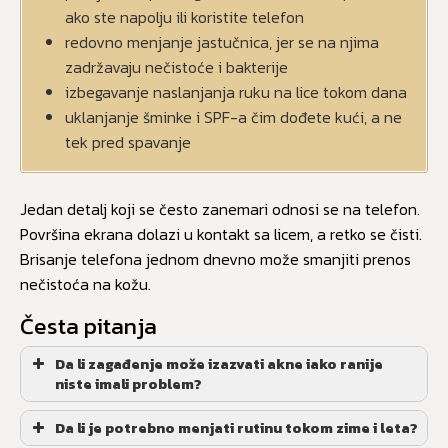
ako ste napolju ili koristite telefon
redovno menjanje jastučnica, jer se na njima
zadržavaju nečistoće i bakterije
izbegavanje naslanjanja ruku na lice tokom dana
uklanjanje šminke i SPF-a čim dođete kući, a ne
tek pred spavanje
Jedan detalj koji se često zanemari odnosi se na telefon.
Površina ekrana dolazi u kontakt sa licem, a retko se čisti.
Brisanje telefona jednom dnevno može smanjiti prenos
nečistoća na kožu.
Česta pitanja
Da li zagađenje može izazvati akne iako ranije
niste imali problem?
Da li je potrebno menjati rutinu tokom zime i leta?