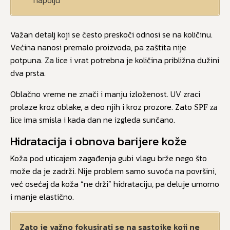
Važan detalj koji se često preskoči odnosi se na količinu.
Većina nanosi premalo proizvoda, pa zaštita nije
potpuna. Za lice i vrat potrebna je količina približna dužini
dva prsta.
Oblačno vreme ne znači i manju izloženost. UV zraci
prolaze kroz oblake, a deo njih i kroz prozore. Zato
SPF za
ima smisla i kada dan ne izgleda sunčano.
lice
Hidratacija i obnova barijere kože
Koža pod uticajem zagađenja gubi vlagu brže nego što
može da je zadrži. Nije problem samo suvoća na površini,
već osećaj da koža “ne drži” hidrataciju, pa deluje umorno
i manje elastično.
Zato je važno fokusirati se na sastojke koji ne