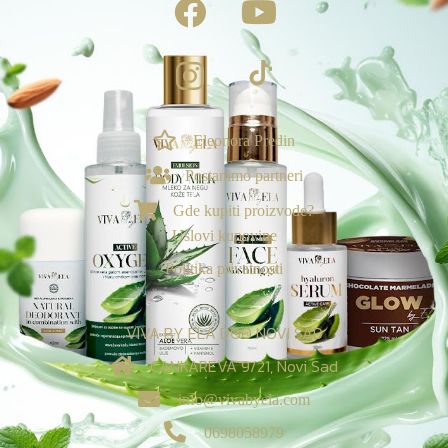
Eleonora Predin
NAGRADE & POGODNOSTI
Postanimo partneri
Ekskluzivno za vas
Gde kupiti proizvode?
Loyalty & Preporuka
Uslovi kupovine
🎁
›
Spojite porudžbine i uzmite poklone🎁
Politika privatnosti
⭐
›
Tvoj Viva sistem vernosti
VIVA BY ELA DOO NOVI SAD
Viva nagrade za recenzije:
CANKAREVA 9/21, Novi Sad
✍️
›
Tvoji rezultati donose besplatne proizvode! 🎁
info@vivabyela.com
✨
0698058979