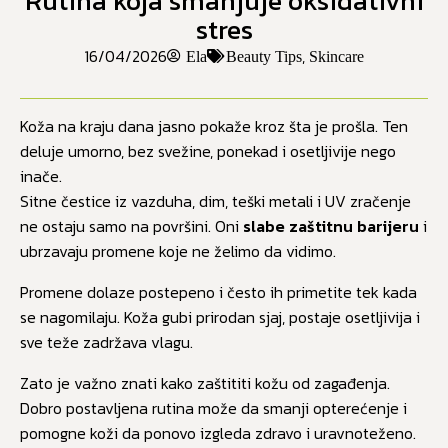
Rutina koja smanjuje oksidativni
stres
16/04/2026
,
Ela
Beauty Tips
Skincare
Koža na kraju dana jasno pokaže kroz šta je prošla. Ten
deluje umorno, bez svežine, ponekad i osetljivije nego
inače.
Sitne čestice iz vazduha, dim, teški metali i UV zračenje
ne ostaju samo na površini. Oni
slabe zaštitnu barijeru
i
ubrzavaju promene koje ne želimo da vidimo.
Promene dolaze postepeno i često ih primetite tek kada
se nagomilaju. Koža gubi prirodan sjaj, postaje osetljivija i
sve teže zadržava vlagu.
Zato je važno znati kako zaštititi kožu od zagađenja.
Dobro postavljena rutina može da smanji opterećenje i
pomogne koži da ponovo izgleda zdravo i uravnoteženo.