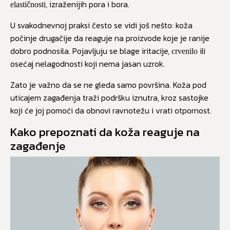
, izraženijih pora i bora.
elastičnosti
U svakodnevnoj praksi često se vidi još nešto: koža
počinje drugačije da reaguje na proizvode koje je ranije
dobro podnosila. Pojavljuju se blage iritacije,
ili
crvenilo
osećaj nelagodnosti koji nema jasan uzrok.
Zato je važno da se ne gleda samo površina. Koža pod
uticajem zagađenja traži podršku iznutra, kroz sastojke
koji će joj pomoći da obnovi ravnotežu i vrati otpornost.
Kako prepoznati da koža reaguje na
zagađenje