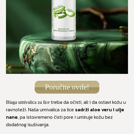
Poručite ovde!
treba da očisti, ali i da ostavi kožu u
Blaga umivalica za lice
ravnoteži. Naša umivalica za lice
sadrži aloe veru i ulje
nane
, pa istovremeno čisti pore i umiruje kožu bez
dodatnog isušivanja.