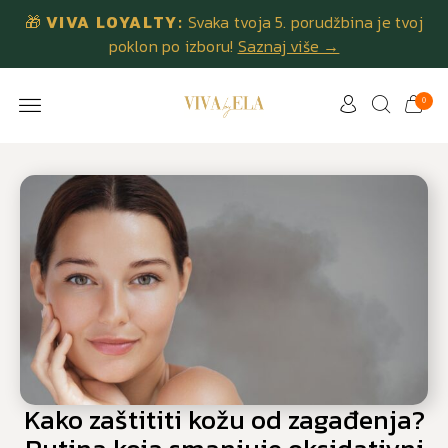
🎁
VIVA LOYALTY:
Svaka tvoja 5. porudžbina je tvoj
poklon po izboru!
Saznaj više →
0
Kako zaštititi kožu od zagađenja?