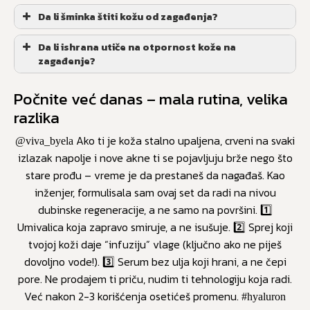
Da li šminka štiti kožu od zagađenja?
Da li ishrana utiče na otpornost kože na
zagađenje?
Počnite već danas – mala rutina, velika
razlika
Ako ti je koža stalno upaljena, crveni na svaki
@viva_byela
izlazak napolje i nove akne ti se pojavljuju brže nego što
stare prođu – vreme je da prestaneš da nagađaš. Kao
inženjer, formulisala sam ovaj set da radi na nivou
dubinske regeneracije, a ne samo na površini. 1️⃣
Umivalica koja zapravo smiruje, a ne isušuje. 2️⃣ Sprej koji
tvojoj koži daje “infuziju” vlage (ključno ako ne piješ
dovoljno vode!). 3️⃣ Serum bez ulja koji hrani, a ne čepi
pore. Ne prodajem ti priču, nudim ti tehnologiju koja radi.
Već nakon 2-3 korišćenja osetićeš promenu.
#hyaluron