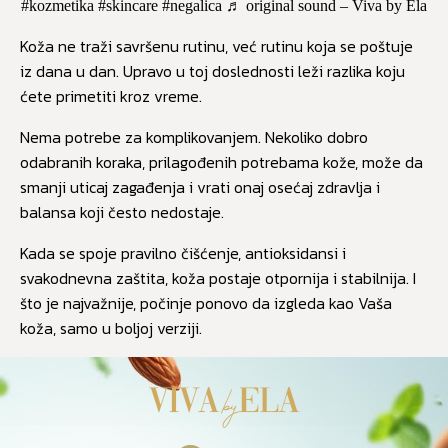
#kozmetika
#skincare
#negalica
♬ original sound – Viva by Ela
Koža ne traži savršenu rutinu, već rutinu koja se poštuje
iz dana u dan. Upravo u toj doslednosti leži razlika koju
ćete primetiti kroz vreme.
Nema potrebe za komplikovanjem. Nekoliko dobro
odabranih koraka, prilagođenih potrebama kože, može da
smanji uticaj zagađenja i vrati onaj osećaj zdravlja i
balansa koji često nedostaje.
Kada se spoje pravilno čišćenje, antioksidansi i
svakodnevna zaštita, koža postaje otpornija i stabilnija. I
što je najvažnije, počinje ponovo da izgleda kao Vaša
koža, samo u boljoj verziji.