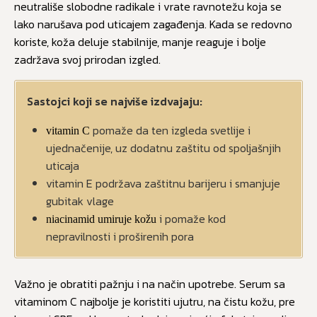
neutrališe slobodne radikale i vrate ravnotežu koja se
lako narušava pod uticajem zagađenja. Kada se redovno
koriste, koža deluje stabilnije, manje reaguje i bolje
zadržava svoj prirodan izgled.
Sastojci koji se najviše izdvajaju:
pomaže da ten izgleda svetlije i
vitamin C
ujednačenije, uz dodatnu zaštitu od spoljašnjih
uticaja
vitamin E podržava zaštitnu barijeru i smanjuje
gubitak vlage
i pomaže kod
niacinamid umiruje kožu
nepravilnosti i proširenih pora
Važno je obratiti pažnju i na način upotrebe. Serum sa
vitaminom C najbolje je koristiti ujutru, na čistu kožu, pre