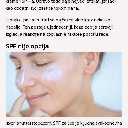
kreme i SPF-a. Upravo tada daje najveći efekat, jer radi
kao dodatni sloj zaštite tokom dana.
U praksi, prvi rezultati se najčešće vide kroz nekoliko
nedelja. Ten postaje ujednačeniji, koža dobija zdraviji
izgled, a reakcije na spoljašnje faktore postaju ređe.
SPF nije opcija
Izvor: shutterstock.com, SPF za lice je ključna svakodnevna