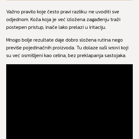
Važno pravilo koje često pravi razliku: ne uvoditi sve
odjednom. Koža koja je već izložena zagađenju traži
postepen pristup, inače lako prelazi u iritaciju.
Mnogo bolje rezultate daje dobro složena rutina nego
previše pojedinačnih proizvoda. Tu dolaze
koji
naši setovi
su već osmišljeni kao celina, bez preklapanja sastojaka.