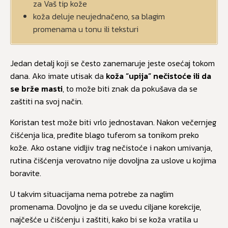
za Vaš tip kože
koža deluje neujednačeno, sa blagim
promenama u tonu ili teksturi
Jedan detalj koji se često zanemaruje jeste osećaj tokom
dana. Ako imate utisak da
koža “upija” nečistoće ili da
se brže masti
, to može biti znak da pokušava da se
zaštiti na svoj način.
Koristan test može biti vrlo jednostavan. Nakon večernjeg
čišćenja lica, pređite blago tuferom sa tonikom preko
kože. Ako ostane vidljiv trag nečistoće i nakon umivanja,
rutina čišćenja verovatno nije dovoljna za uslove u kojima
boravite.
U takvim situacijama nema potrebe za naglim
promenama. Dovoljno je da se uvedu ciljane korekcije,
najčešće u čišćenju i zaštiti, kako bi se koža vratila u