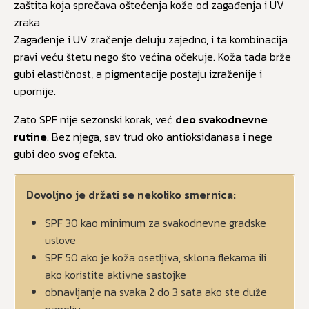
zaštita koja sprečava oštećenja kože od zagađenja i UV
zraka
Zagađenje i UV zračenje deluju zajedno, i ta kombinacija
pravi veću štetu nego što većina očekuje. Koža tada brže
gubi elastičnost, a pigmentacije postaju izraženije i
upornije.
Zato SPF nije sezonski korak, već
deo svakodnevne
rutine
. Bez njega, sav trud oko antioksidanasa i nege
gubi deo svog efekta.
Dovoljno je držati se nekoliko smernica:
SPF 30 kao minimum za svakodnevne gradske
uslove
SPF 50 ako je koža osetljiva, sklona flekama ili
ako koristite aktivne sastojke
obnavljanje na svaka 2 do 3 sata ako ste duže
napolju