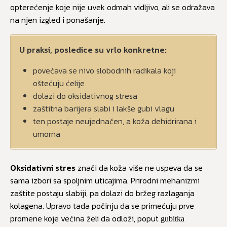
opterećenje koje nije uvek odmah vidljivo, ali se odražava
na njen izgled i ponašanje.
U praksi, posledice su vrlo konkretne:
povećava se nivo slobodnih radikala koji
oštećuju ćelije
dolazi do oksidativnog stresa
zaštitna barijera slabi i lakše gubi vlagu
ten postaje neujednačen, a koža dehidrirana i
umorna
Oksidativni stres
znači da koža više ne uspeva da se
sama izbori sa spoljnim uticajima. Prirodni mehanizmi
zaštite postaju slabiji, pa dolazi do bržeg razlaganja
kolagena. Upravo tada počinju da se primećuju prve
promene koje većina želi da odloži, poput
gubitka