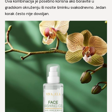
Ova kombinacija je posebno korisna ako boravite u
gradskom okruženju ili nosite šminku svakodnevno. Jedan
korak često nije dovoljan.