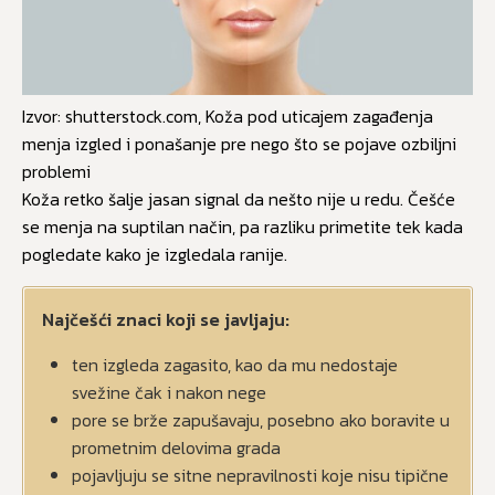
Izvor: shutterstock.com, Koža pod uticajem zagađenja
menja izgled i ponašanje pre nego što se pojave ozbiljni
problemi
Koža retko šalje jasan signal da nešto nije u redu. Češće
se menja na suptilan način, pa razliku primetite tek kada
pogledate kako je izgledala ranije.
Najčešći znaci koji se javljaju:
ten izgleda zagasito, kao da mu nedostaje
svežine čak i nakon nege
pore se brže zapušavaju, posebno ako boravite u
prometnim delovima grada
pojavljuju se sitne nepravilnosti koje nisu tipične