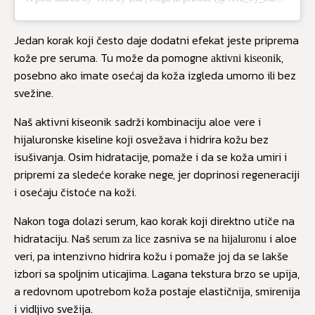
Jedan korak koji često daje dodatni efekat jeste priprema
kože pre seruma. Tu može da pomogne
,
aktivni kiseonik
posebno ako imate osećaj da koža izgleda umorno ili bez
svežine.
Naš aktivni kiseonik sadrži kombinaciju aloe vere i
hijaluronske kiseline koji osvežava i hidrira kožu bez
isušivanja. Osim hidratacije, pomaže i da se koža umiri i
pripremi za sledeće korake nege, jer doprinosi regeneraciji
i osećaju čistoće na koži.
Nakon toga dolazi serum, kao korak koji direktno utiče na
hidrataciju. Naš
zasniva se
i aloe
serum za lice
na hijaluronu
veri, pa intenzivno hidrira kožu i pomaže joj da se lakše
izbori sa spoljnim uticajima. Lagana tekstura brzo se upija,
a redovnom upotrebom koža postaje elastičnija, smirenija
i vidljivo svežija.