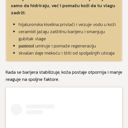
samo da hidriraju, već i pomažu koži da tu vlagu
zadrži:
hijaluronska kiselina privlači i vezuje vodu u koži
ceramidi jačaju zaštitnu barijeru i smanjuju
gubitak vlage
umiruje i pomaže regeneraciju
pantenol
skvalan daje mekoću i štiti od spoljašnjih uticaja
Kada se barijera stabilizuje, koža postaje otpornija i manje
reaguje na spoljne faktore.