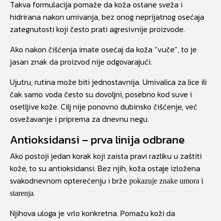
Takva formulacija pomaže da koža ostane sveža i
hidrirana nakon umivanja, bez onog neprijatnog osećaja
zategnutosti koji često prati agresivnije proizvode.
Ako nakon čišćenja imate osećaj da koža “vuče”, to je
jasan znak da proizvod nije odgovarajući.
Ujutru, rutina može biti jednostavnija. Umivalica za lice ili
čak samo voda često su dovoljni, posebno kod suve i
osetljive kože. Cilj nije ponovno dubinsko čišćenje, već
osvežavanje i priprema za dnevnu negu.
Antioksidansi – prva linija odbrane
Ako postoji jedan korak koji zaista pravi razliku u zaštiti
kože, to su antioksidansi. Bez njih, koža ostaje izložena
svakodnevnom opterećenju i brže
pokazuje znake umora i
.
starenja
Njihova uloga je vrlo konkretna. Pomažu koži da