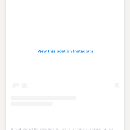
View this post on Instagram
A post shared by Viva by Ela | Nega iz prirode (@viva_by_ela_official)