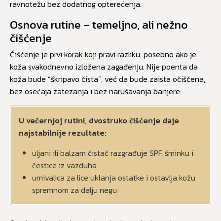
ravnotežu bez dodatnog opterećenja.
Osnova rutine – temeljno, ali nežno
čišćenje
Čišćenje je prvi korak koji pravi razliku, posebno ako je
koža svakodnevno izložena zagađenju. Nije poenta da
koža bude “škripavo čista”, već da bude zaista očišćena,
bez osećaja zatezanja i bez narušavanja barijere.
U večernjoj rutini, dvostruko čišćenje daje
najstabilnije rezultate:
uljani ili balzam čistač razgrađuje SPF, šminku i
čestice iz vazduha
umivalica za lice uklanja ostatke i ostavlja kožu
spremnom za dalju negu