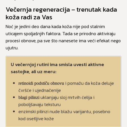
Večernja regeneracija – trenutak kada
koža radi za Vas
Noć je jedini deo dana kada koža nije pod stalnim
uticajem spoljašnjih faktora. Tada se prirodno aktiviraju
procesi obnove, pa sve što nanesete ima veći efekat nego
ujutru.
U večernjoj rutini ima smisla uvesti aktivne
sastojke, ali uz meru:
i pomažu da koža deluje
retinoidi podstiču obnovu
čvršće i ujednačenije
uklanjaju sloj mrtvih ćelija i
blagi pilinzi
poboljšavaju teksturu
enzimski pilinzi nude blažu varijantu, posebno
kod osetljive kože