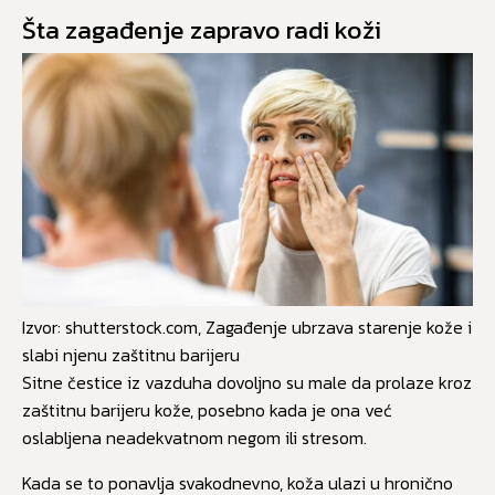
Šta zagađenje zapravo radi koži
Izvor: shutterstock.com, Zagađenje ubrzava starenje kože i
slabi njenu zaštitnu barijeru
Sitne čestice iz vazduha dovoljno su male da prolaze kroz
zaštitnu barijeru kože, posebno kada je ona već
oslabljena neadekvatnom negom ili stresom.
Kada se to ponavlja svakodnevno, koža ulazi u hronično