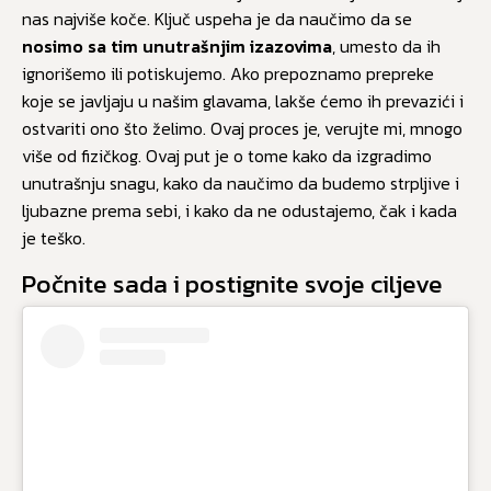
nas najviše koče. Ključ uspeha je da naučimo da se
nosimo sa tim unutrašnjim izazovima
, umesto da ih
ignorišemo ili potiskujemo. Ako prepoznamo prepreke
koje se javljaju u našim glavama, lakše ćemo ih prevazići i
ostvariti ono što želimo. Ovaj proces je, verujte mi, mnogo
više od fizičkog. Ovaj put je o tome kako da izgradimo
unutrašnju snagu, kako da naučimo da budemo strpljive i
ljubazne prema sebi, i kako da ne odustajemo, čak i kada
je teško.
Počnite sada i postignite svoje ciljeve