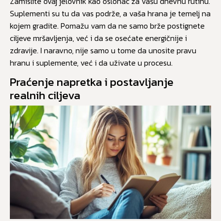
Zamislite ovaj jelovnik kao oslonac za vašu dnevnu rutinu.
Suplementi su tu da vas podrže, a vaša hrana je temelj na
kojem gradite. Pomažu vam da ne samo brže postignete
ciljeve mršavljenja, već i da se osećate energičnije i
zdravije. I naravno, nije samo u tome da unosite pravu
hranu i suplemente, već i da uživate u procesu.
Praćenje napretka i postavljanje
realnih ciljeva