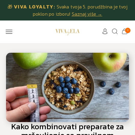
🎁
VIVA LOYALTY:
Svaka tvoja 5. porudžbina je tvoj
poklon po izboru!
Saznaj više →
0
Kako kombinovati preparate za