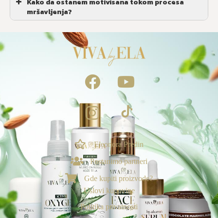
Kako da ostanem motivisana tokom procesa
mršavljenja?
Eleonora Predin
NAGRADE & POGODNOSTI
Postanimo partneri
Ekskluzivno za vas
Gde kupiti proizvode?
Loyalty & Preporuka
Uslovi kupovine
🎁
›
Spojite porudžbine i uzmite poklone🎁
Politika privatnosti