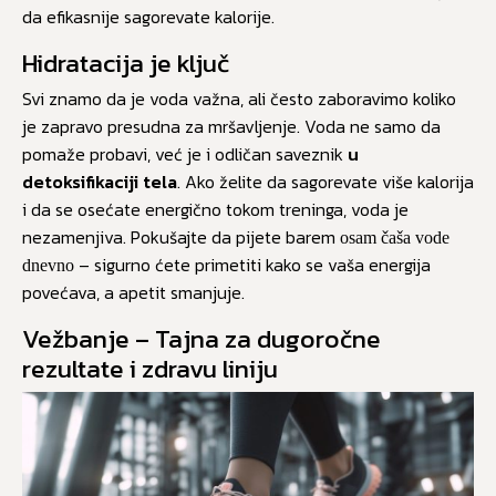
da efikasnije sagorevate kalorije.
Hidratacija je ključ
Svi znamo da je voda važna, ali često zaboravimo koliko
je zapravo presudna za mršavljenje. Voda ne samo da
pomaže probavi, već je i odličan saveznik
u
detoksifikaciji tela
. Ako želite da sagorevate više kalorija
i da se osećate energično tokom treninga, voda je
nezamenjiva. Pokušajte da pijete barem
osam čaša vode
– sigurno ćete primetiti kako se vaša energija
dnevno
povećava, a apetit smanjuje.
Vežbanje – Tajna za dugoročne
rezultate i zdravu liniju