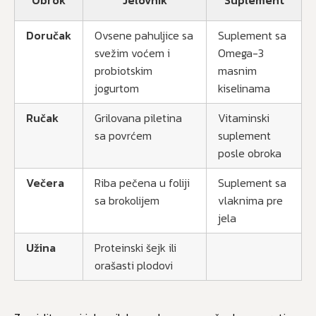
Doručak
Ovsene pahuljice sa
Suplement sa
svežim voćem i
Omega-3
probiotskim
masnim
jogurtom
kiselinama
Ručak
Grilovana piletina
Vitaminski
sa povrćem
suplement
posle obroka
Večera
Riba pečena u foliji
Suplement sa
sa brokolijem
vlaknima pre
jela
Užina
Proteinski šejk ili
orašasti plodovi