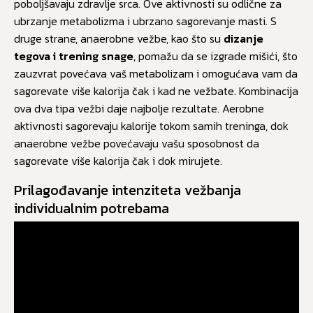
poboljšavaju zdravlje srca. Ove aktivnosti su odlične za
ubrzanje metabolizma i ubrzano sagorevanje masti. S
druge strane, anaerobne vežbe, kao što su
dizanje
tegova i trening snage
, pomažu da se izgrade mišići, što
zauzvrat povećava vaš metabolizam i omogućava vam da
sagorevate više kalorija čak i kad ne vežbate. Kombinacija
ova dva tipa vežbi daje najbolje rezultate. Aerobne
aktivnosti sagorevaju kalorije tokom samih treninga, dok
anaerobne vežbe povećavaju vašu sposobnost da
sagorevate više kalorija čak i dok mirujete.
Prilagođavanje intenziteta vežbanja
individualnim potrebama