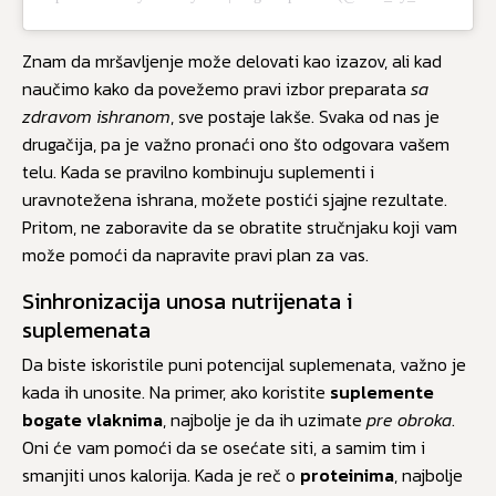
Znam da mršavljenje može delovati kao izazov, ali kad
naučimo kako da povežemo pravi izbor preparata
sa
zdravom ishranom
, sve postaje lakše. Svaka od nas je
drugačija, pa je važno pronaći ono što odgovara vašem
telu. Kada se pravilno kombinuju suplementi i
uravnotežena ishrana, možete postići sjajne rezultate.
Pritom, ne zaboravite da se obratite stručnjaku koji vam
može pomoći da napravite pravi plan za vas.
Sinhronizacija unosa nutrijenata i
suplemenata
Da biste iskoristile puni potencijal suplemenata, važno je
kada ih unosite. Na primer, ako koristite
suplemente
bogate vlaknima
, najbolje je da ih uzimate
pre obroka
.
Oni će vam pomoći da se osećate siti, a samim tim i
smanjiti unos kalorija. Kada je reč o
proteinima
, najbolje