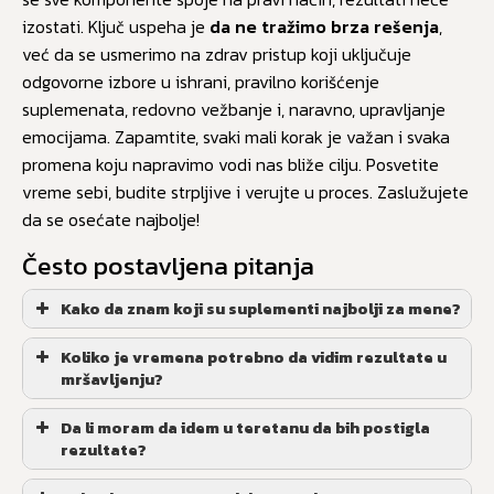
izostati. Ključ uspeha je
da ne tražimo brza rešenja
,
već da se usmerimo na zdrav pristup koji uključuje
odgovorne izbore u ishrani, pravilno korišćenje
suplemenata, redovno vežbanje i, naravno, upravljanje
emocijama. Zapamtite, svaki mali korak je važan i svaka
promena koju napravimo vodi nas bliže cilju. Posvetite
vreme sebi, budite strpljive i verujte u proces. Zaslužujete
da se osećate najbolje!
Često postavljena pitanja
Kako da znam koji su suplementi najbolji za mene?
Koliko je vremena potrebno da vidim rezultate u
mršavljenju?
Da li moram da idem u teretanu da bih postigla
rezultate?