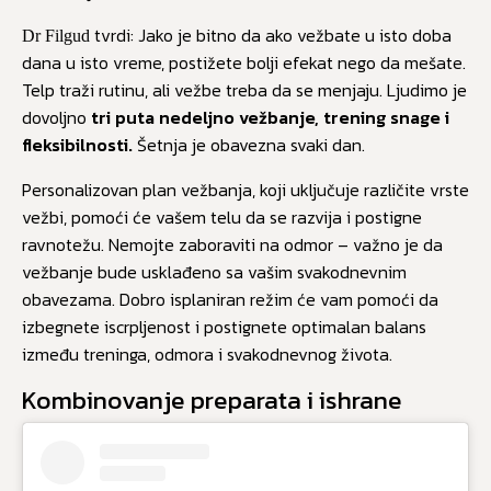
tvrdi: Jako je bitno da ako vežbate u isto doba
Dr Filgud
dana u isto vreme, postižete bolji efekat nego da mešate.
Telp traži rutinu, ali vežbe treba da se menjaju. Ljudimo je
dovoljno
tri puta nedeljno vežbanje, trening snage i
fleksibilnosti.
Šetnja je obavezna svaki dan.
Personalizovan plan vežbanja, koji uključuje različite vrste
vežbi, pomoći će vašem telu da se razvija i postigne
ravnotežu. Nemojte zaboraviti na odmor – važno je da
vežbanje bude usklađeno sa vašim svakodnevnim
obavezama. Dobro isplaniran režim će vam pomoći da
izbegnete iscrpljenost i postignete optimalan balans
između treninga, odmora i svakodnevnog života.
Kombinovanje preparata i ishrane