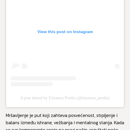
View this post on Instagram
A post shared by Eleonora Predin (@eleonora_predin)
Mršavljenje je put koji zahteva posvećenost, strpljenje i
balans između ishrane, vežbanja i mentalnog stanja. Kada
se sve komponente spoje na pravi način, rezultati neće