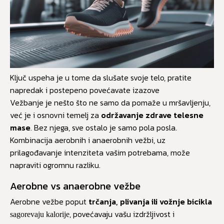
Ključ uspeha je u tome da slušate svoje telo, pratite
napredak i postepeno povećavate izazove
Vežbanje je nešto što ne samo da pomaže u mršavljenju,
već je i osnovni temelj za
održavanje zdrave telesne
mase
. Bez njega, sve ostalo je samo pola posla.
Kombinacija aerobnih i anaerobnih vežbi, uz
prilagođavanje intenziteta vašim potrebama, može
napraviti ogromnu razliku.
Aerobne vs anaerobne vežbe
Aerobne vežbe poput
trčanja, plivanja ili vožnje bicikla
, povećavaju vašu izdržljivost i
sagorevaju kalorije