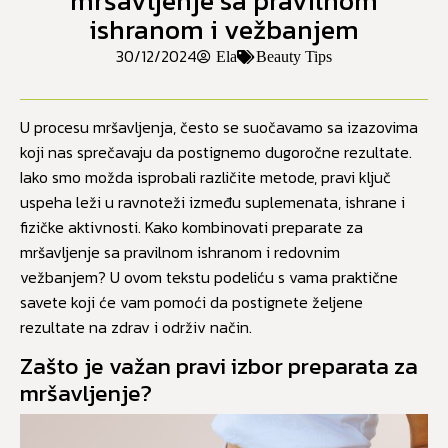
mršavljenje sa pravilnom
ishranom i vežbanjem
30/12/2024
Ela
Beauty Tips
U procesu mršavljenja, često se suočavamo sa izazovima
koji nas sprečavaju da postignemo dugoročne rezultate.
Iako smo možda isprobali različite metode, pravi ključ
uspeha leži u ravnoteži između suplemenata, ishrane i
fizičke aktivnosti. Kako kombinovati preparate za
mršavljenje sa pravilnom ishranom i redovnim
vežbanjem? U ovom tekstu podeliću s vama praktične
savete koji će vam pomoći da postignete željene
rezultate na zdrav i održiv način.
Zašto je važan pravi izbor preparata za
mršavljenje?