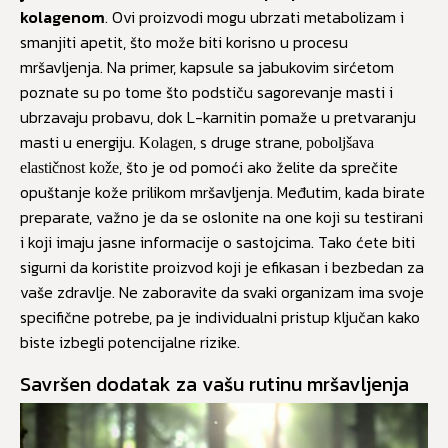
kolagenom
. Ovi proizvodi mogu ubrzati metabolizam i
smanjiti apetit, što može biti korisno u procesu
mršavljenja. Na primer, kapsule sa jabukovim sirćetom
poznate su po tome što podstiču sagorevanje masti i
ubrzavaju probavu, dok L-karnitin pomaže u pretvaranju
masti u energiju.
, s druge strane,
Kolagen
poboljšava
, što je od pomoći ako želite da sprečite
elastičnost kože
opuštanje kože prilikom mršavljenja. Međutim, kada birate
preparate, važno je da se oslonite na one koji su testirani
i koji imaju jasne informacije o sastojcima. Tako ćete biti
sigurni da koristite proizvod koji je efikasan i bezbedan za
vaše zdravlje. Ne zaboravite da svaki organizam ima svoje
specifične potrebe, pa je individualni pristup ključan kako
biste izbegli potencijalne rizike.
Savršen dodatak za vašu rutinu mršavljenja