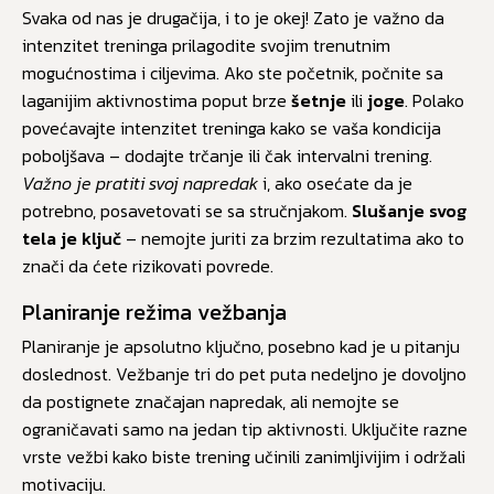
Svaka od nas je drugačija, i to je okej! Zato je važno da
intenzitet treninga prilagodite svojim trenutnim
mogućnostima i ciljevima. Ako ste početnik, počnite sa
laganijim aktivnostima poput brze
šetnje
ili
joge
. Polako
povećavajte intenzitet treninga kako se vaša kondicija
poboljšava – dodajte trčanje ili čak intervalni trening.
Važno je pratiti svoj napredak
i, ako osećate da je
potrebno, posavetovati se sa stručnjakom.
Slušanje svog
tela je ključ
– nemojte juriti za brzim rezultatima ako to
znači da ćete rizikovati povrede.
Planiranje režima vežbanja
Planiranje je apsolutno ključno, posebno kad je u pitanju
doslednost. Vežbanje tri do pet puta nedeljno je dovoljno
da postignete značajan napredak, ali nemojte se
ograničavati samo na jedan tip aktivnosti. Uključite razne
vrste vežbi kako biste trening učinili zanimljivijim i održali
motivaciju.