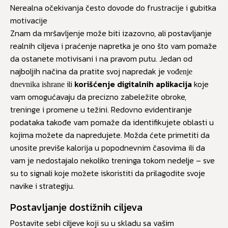
Nerealna očekivanja često dovode do frustracije i gubitka
motivacije
Znam da mršavljenje može biti izazovno, ali postavljanje
realnih ciljeva i praćenje napretka je ono što vam pomaže
da ostanete motivisani i na pravom putu. Jedan od
najboljih načina da pratite svoj napredak je
vođenje
ili
korišćenje digitalnih aplikacija
koje
dnevnika ishrane
vam omogućavaju da precizno zabeležite obroke,
treninge i promene u težini. Redovno evidentiranje
podataka takođe vam pomaže da identifikujete oblasti u
kojima možete da napredujete. Možda ćete primetiti da
unosite previše kalorija u popodnevnim časovima ili da
vam je nedostajalo nekoliko treninga tokom nedelje – sve
su to signali koje možete iskoristiti da prilagodite svoje
navike i strategiju.
Postavljanje dostižnih ciljeva
Postavite sebi ciljeve koji su u skladu sa vašim