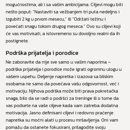
mogućnostima, ali i sa vašim ambicijama. Ciljevi mogu biti
nešto poput: “Nastaviti sa vežbanjem tri puta nedeljno i
izgubiti 2 kg u prvom mesecu,” ili “Održati težinu i
povećati snagu tokom drugog meseca.” Ovo su ciljevi koji
će vas motivisati, a istovremeno su dovoljno realni da ih
postignete.
Podrška prijatelja i porodice
Ne zaboravite da nije sve samo u vašim naporima –
podrška prijatelja i porodice može igrati ogromnu ulogu u
vašem uspehu. Deljenje napretka i izazova sa bliskim
osobama ne samo da povećava vašu odgovornost, već i
motivaciju. Njihova podrška može biti prava pokretačka
snaga, bilo da se radi o podršci za treninge ili o tome da
vas podsete na vaše ciljeve kada vam zatreba dodatna
motivacija. Jasno definisani ciljevi i redovno praćenje
napretka su moćni alati u procesu mršavljenja. Oni vam
pomažu da ostanete fokusirani, prilagodite svoju