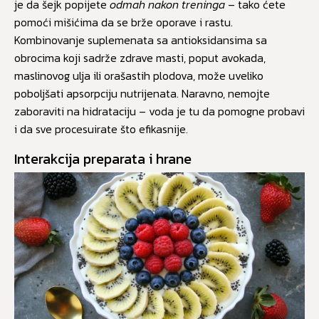
je da šejk popijete
odmah nakon treninga
– tako ćete
pomoći mišićima da se brže oporave i rastu.
Kombinovanje suplemenata sa antioksidansima sa
obrocima koji sadrže zdrave masti, poput avokada,
maslinovog ulja ili orašastih plodova, može uveliko
poboljšati apsorpciju nutrijenata. Naravno, nemojte
zaboraviti na hidrataciju – voda je tu da pomogne probavi
i da sve procesuirate što efikasnije.
Interakcija preparata i hrane