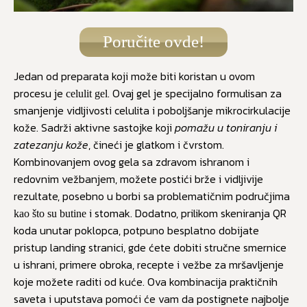
Poručite ovde!
Jedan od preparata koji može biti koristan u ovom
procesu je
. Ovaj gel je specijalno formulisan za
celulit gel
smanjenje vidljivosti celulita i poboljšanje mikrocirkulacije
kože. Sadrži aktivne sastojke koji
pomažu u toniranju i
zatezanju kože
, čineći je glatkom i čvrstom.
Kombinovanjem ovog gela sa zdravom ishranom i
redovnim vežbanjem, možete postići brže i vidljivije
rezultate, posebno u borbi sa problematičnim područjima
i stomak. Dodatno, prilikom skeniranja QR
kao što su butine
koda unutar poklopca, potpuno besplatno dobijate
pristup landing stranici, gde ćete dobiti stručne smernice
u ishrani, primere obroka, recepte i vežbe za mršavljenje
koje možete raditi od kuće. Ova kombinacija praktičnih
saveta i uputstava pomoći će vam da postignete najbolje