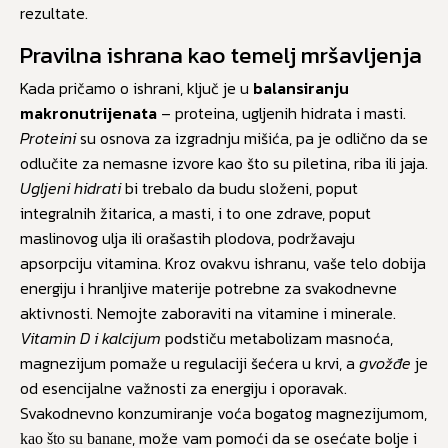
rezultate.
Pravilna ishrana kao temelj mršavljenja
Kada pričamo o ishrani, ključ je u
balansiranju
makronutrijenata
– proteina, ugljenih hidrata i masti.
Proteini
su osnova za izgradnju mišića, pa je odlično da se
odlučite za nemasne izvore kao što su piletina, riba ili jaja.
Ugljeni hidrati
bi trebalo da budu složeni, poput
integralnih žitarica, a masti, i to one zdrave, poput
maslinovog ulja ili orašastih plodova, podržavaju
apsorpciju vitamina. Kroz ovakvu ishranu, vaše telo dobija
energiju i hranljive materije potrebne za svakodnevne
aktivnosti. Nemojte zaboraviti na vitamine i minerale.
Vitamin D i kalcijum
podstiču metabolizam masnoća,
magnezijum pomaže u regulaciji šećera u krvi, a
gvožđe
je
od esencijalne važnosti za energiju i oporavak.
Svakodnevno konzumiranje voća bogatog magnezijumom,
, može vam pomoći da se osećate bolje i
kao što su banane