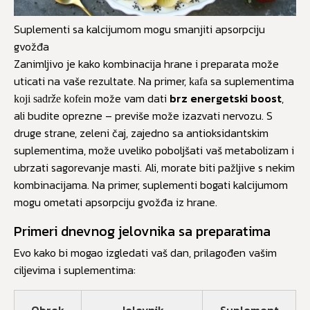
Suplementi sa kalcijumom mogu smanjiti apsorpciju
gvožđa
Zanimljivo je kako kombinacija hrane i preparata može
uticati na vaše rezultate. Na primer,
sa suplementima
kafa
može vam dati
brz energetski boost
,
koji sadrže kofein
ali budite oprezne – previše može izazvati nervozu. S
druge strane, zeleni čaj, zajedno sa antioksidantskim
suplementima, može uveliko poboljšati vaš metabolizam i
ubrzati sagorevanje masti. Ali, morate biti pažljive s nekim
kombinacijama. Na primer, suplementi bogati kalcijumom
mogu ometati apsorpciju gvožđa iz hrane.
Primeri dnevnog jelovnika sa preparatima
Evo kako bi mogao izgledati vaš dan, prilagođen vašim
ciljevima i suplementima:
Obrok
Jelovnik
Suplement