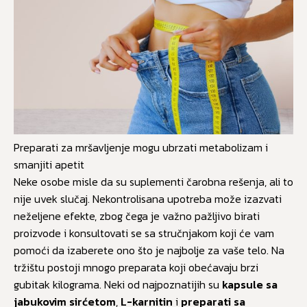
Preparati za mršavljenje mogu ubrzati metabolizam i
smanjiti apetit
Neke osobe misle da su suplementi čarobna rešenja, ali to
nije uvek slučaj. Nekontrolisana upotreba može izazvati
neželjene efekte, zbog čega je važno pažljivo birati
proizvode i konsultovati se sa stručnjakom koji će vam
pomoći da izaberete ono što je najbolje za vaše telo. Na
tržištu postoji mnogo preparata koji obećavaju brzi
gubitak kilograma. Neki od najpoznatijih su
kapsule sa
jabukovim sirćetom
,
L-karnitin
i
preparati sa