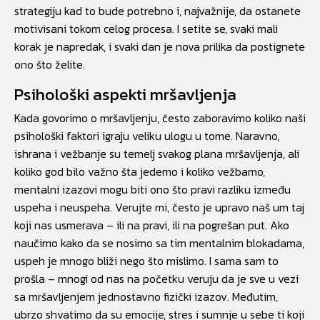
strategiju kad to bude potrebno i, najvažnije, da ostanete
motivisani tokom celog procesa. I setite se, svaki mali
korak je napredak, i svaki dan je nova prilika da postignete
ono što želite.
Psihološki aspekti mršavljenja
Kada govorimo o mršavljenju, često zaboravimo koliko naši
psihološki faktori igraju veliku ulogu u tome. Naravno,
ishrana i vežbanje su temelj svakog plana mršavljenja, ali
koliko god bilo važno šta jedemo i koliko vežbamo,
mentalni izazovi mogu biti ono što pravi razliku između
uspeha i neuspeha. Verujte mi, često je upravo naš um taj
koji nas usmerava – ili na pravi, ili na pogrešan put. Ako
naučimo kako da se nosimo sa tim mentalnim blokadama,
uspeh je mnogo bliži nego što mislimo. I sama sam to
prošla – mnogi od nas na početku veruju da je sve u vezi
sa mršavljenjem jednostavno fizički izazov. Međutim,
ubrzo shvatimo da su emocije, stres i sumnje u sebe ti koji