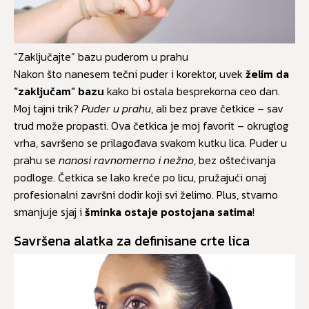
“Zaključajte” bazu puderom u prahu
Nakon što nanesem tečni puder i korektor, uvek
želim da
“zaključam” bazu
kako bi ostala besprekorna ceo dan.
Moj tajni trik?
Puder u prahu
, ali bez prave četkice – sav
trud može propasti. Ova četkica je moj favorit – okruglog
vrha, savršeno se prilagođava svakom kutku lica. Puder u
prahu se
nanosi ravnomerno i nežno
, bez oštećivanja
podloge. Četkica se lako kreće po licu, pružajući onaj
profesionalni završni dodir koji svi želimo. Plus, stvarno
smanjuje sjaj i
šminka ostaje postojana satima
!
Savršena alatka za definisane crte lica