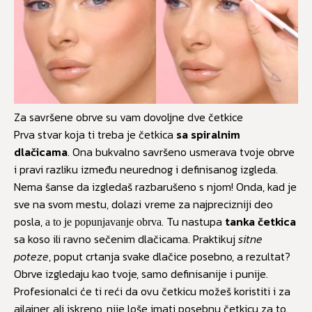
Za savršene obrve su vam dovoljne dve četkice
Prva stvar koja ti treba je četkica
sa spiralnim
dlačicama
. Ona bukvalno savršeno usmerava tvoje obrve
i pravi razliku između neurednog i definisanog izgleda.
Nema šanse da izgledaš razbarušeno s njom! Onda, kad je
sve na svom mestu, dolazi vreme za najprecizniji deo
posla,
. Tu nastupa
tanka četkica
a to je popunjavanje obrva
sa koso ili ravno sečenim dlačicama. Praktikuj
sitne
poteze
, poput crtanja svake dlačice posebno, a rezultat?
Obrve izgledaju kao tvoje, samo definisanije i punije.
Profesionalci će ti reći da ovu četkicu možeš koristiti i za
ajlajner, ali iskreno, nije loše imati posebnu četkicu za to.