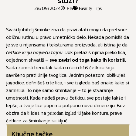
služi?
28/09/2024
Ela
Beauty Tips
Svaki ljubitelj šminke zna da pravi alati mogu da pretvore
običnu rutinu u pravo umetničko delo. Nekada pomisliš da
je sve u nijansama i teksturama proizvoda, ali istina je da
četkice kriju najveću tajnu
. Dok prelaziš njima preko lica,
odjednom shvatiš –
sve zavisi od toga kako ih koristiš
.
Sada zamisli trenutak kada u ruci držiš četkicu koja
savršeno prati linije tvog lica. Jednim potezom, oblikuješ
jagodice, definišeš crte lica, i sve izgleda baš onako kako si
zamislila. To nije samo šminkanje – to je stvaranje
umetnosti. Kada nađeš pravu četkicu, sve postaje lakše i
lepše, a tvoje lice poprima potpuno novu dimenziju. Bez
obzira da li ideš na
ili jake konture, prave
prirodan izgled
četkice za šminkanje su ključ.
Ključne tačke