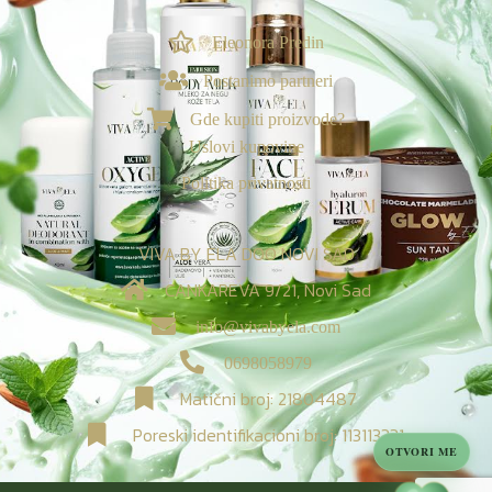
Eleonora Predin
NAGRADE & POGODNOSTI
Postanimo partneri
Ekskluzivno za vas
Gde kupiti proizvode?
Loyalty & Preporuka
Uslovi kupovine
🎁
›
Spojite porudžbine i uzmite poklone🎁
Politika privatnosti
⭐
›
Tvoj Viva sistem vernosti
VIVA BY ELA DOO NOVI SAD
Viva nagrade za recenzije:
CANKAREVA 9/21, Novi Sad
✍️
›
Tvoji rezultati donose besplatne proizvode! 🎁
info@vivabyela.com
✨
0698058979
Kviz: Sastavi svoj sistem nege
🧠
›
Matični broj: 21804487
Personalizovana rutina
Poreski identifikacioni broj: 113113331
OTVORI ME