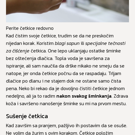
Perite četkice redovno
Kad čistim svoje četkice, trudim se da ne preskočim
nijedan korak. Koristim
blagi sapun
ili
specijalne tečnosti
za čišćenje
četkica. One lepo uklanjaju ostatke šminke
bez oštećenja dlačica. Topla voda je savršena za
ispiranje, ali sam naučila da drške nikako ne smeju da se
natope, jer onda četkice počnu da se raspadaju. Trljam
dlačice po dlanu i ne stajem dok ne ostane samo čista
pena. Neko bi rekao da je dovoljno čistiti četkice jednom
nedeljno, ali ja to radim
nakon svakog šminkanja
. Zdrava
koža i savršeno nanošenje šminke su mi na prvom mestu.
Sušenje četkica
Kad završim sa pranjem, pažljivo ih postavim da se osuše.
Ne volim da žurim s ovim korakom. Četkice položim