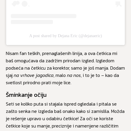
A post shared by Dejana Eric (@dejanaeric)
Nisam fan teških, prenaglašenih linija, a ova četkica mi
baš omogućava da zadržim prirodan izgled. Izgledom
podseća na četkicu za korektor, samo je još manja. Dodam
sjaj
na vrhove jagodica
, malo
na nos
, i to je to – kao da
svetlost prirodno prati moje lice.
Šminkanje očiju
Seti se koliko puta si stajala ispred ogledala i pitala se
zašto senka ne izgleda baš onako kako si zamislila. Možda
je rešenje upravo u odabiru četkice! Za oči se koriste
četkice koje su manje, preciznije i namenjene različitim