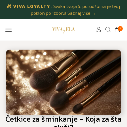
🎁
VIVA LOYALTY:
Svaka tvoja 5. porudžbina je tvoj
poklon po izboru!
Saznaj više →
0
Četkice za šminkanje – Koja za šta