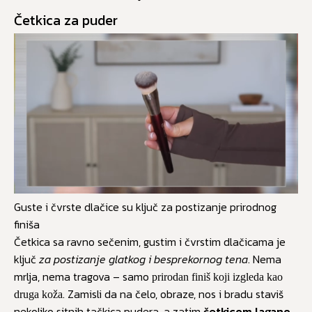
Četkica za puder
Guste i čvrste dlačice su ključ za postizanje prirodnog
finiša
Četkica sa ravno sečenim, gustim i čvrstim dlačicama je
ključ
za postizanje glatkog i besprekornog tena
. Nema
mrlja, nema tragova – samo
prirodan finiš koji izgleda kao
. Zamisli da na čelo, obraze, nos i bradu staviš
druga koža
nekoliko sitnih tačkica pudera, a zatim
četkicom lagano