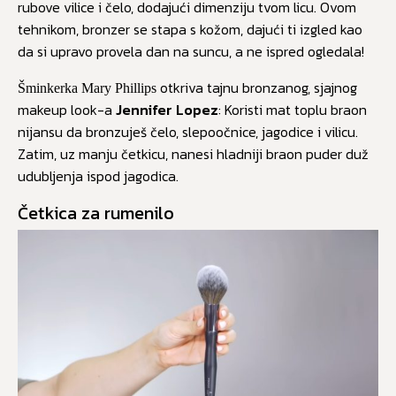
rubove vilice i čelo, dodajući dimenziju tvom licu. Ovom
tehnikom, bronzer se stapa s kožom, dajući ti izgled kao
da si upravo provela dan na suncu, a ne ispred ogledala!
otkriva tajnu b
ronzanog, sjajnog
Šminkerka Mary Phillips
makeup look-a
Jennifer Lopez
: Koristi mat toplu braon
nijansu da bronzuješ čelo, slepoočnice, jagodice i vilicu.
Zatim, uz manju četkicu, nanesi hladniji braon puder duž
udubljenja ispod jagodica.
Četkica za rumenilo