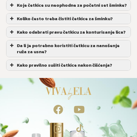
Koje četkice su neophodne za početni set šminke?
Koliko često treba čistiti četkice za šminku?
Kako odabrati pravu četkicu za konturisanje lica?
Da li je potrebno koristiti četkicu za nanošenje
ruža za usne?
Kako pravilno sušiti četkice nakon čišćenja?