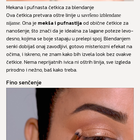
Mekana i pufnasta četkica za blendanje
Ova četkica pretvara oštre linije u
savršeno izblendane
. Ona je
mekša i pufnastija
od obične četkice za
nijanse
nanošenje, što znači da je idealna za lagane poteze levo-
desno, kojima se boje stapaju u prelepi spoj. Blendanjem
senki dobijaš onaj zavodljivi, gotovo misteriozni efekat na
očima, i iskreno, ne znam kako bih izvela look bez ovakve
četkice. Nema neprijatnih ivica ni oštrih linija, sve izgleda
prirodno i nežno, baš kako treba.
Fino senčenje