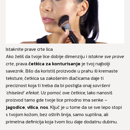
Istaknite prave crte lica
Ako želiš da tvoje lice dobije dimenziju i
istakne sve prave
crte
, prava
četkica za konturisanje
je tvoj najbolji
saveznik. Bilo da koristiš proizvode u prahu ili kremaste
teksture, četkica sa zakošenim dlačicama daje ti
preciznost koja ti treba da bi postigla onaj
savršeni
‘chiseled’ efekat
. Uz pomoć ove četkice, lako nanosiš
proizvod tamo gde tvoje lice prirodno ima senke –
jagodice
,
vilica
,
nos
. Ključ je u tome da se sve lepo stopi
s tvojom kožom, bez oštrih linija, samo suptilna, ali
primetna definicija koja tvom licu daje dodatnu dubinu.