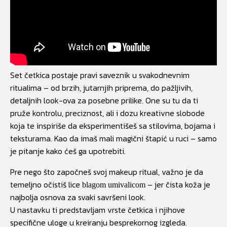
Set četkica postaje pravi saveznik u svakodnevnim
ritualima – od brzih, jutarnjih priprema, do pažljivih,
detaljnih look-ova za posebne prilike. One su tu da ti
pruže kontrolu, preciznost, ali i dozu kreativne slobode
koja te inspiriše da eksperimentišeš sa stilovima, bojama i
teksturama. Kao da imaš mali magični štapić u ruci – samo
je pitanje kako ćeš ga upotrebiti.
Pre nego što započneš svoj makeup ritual, važno je da
temeljno očistiš lice
– jer čista koža je
blagom umivalicom
najbolja osnova za svaki savršeni look.
U nastavku ti predstavljam vrste četkica i njihove
specifične uloge u kreiranju besprekornog izgleda.