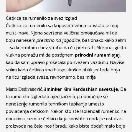
Četkica za rumenilo za svez izgled
Četkica za rumenilo sa kupastim vrhom postala je moj
must-have. Njena savršena veličina omogućava mi da
boju nanesem
precizno na jagodice
, baš onako kako želim
– sa kontrolom i bez straha da ću preterati. Mekana, gusta
vlakna pomažu mi da postignem
prirodni rumeni sjaj
,
kao da sam upravo prošetala po svežem vazduhu. Najviše
volim kada četkica ima blago ukošen oblik jer tada boja
na licu izgleda sveže, ravnomerno, bez mrlja.
,
šminker Kim Kardashian savetuje:
Da
Mario Dedivanović
bi rumenilo izgledalo ujednačeno, preporučuje se
nanošenje rumenila tehnikom tapkanja umesto
povlačenja četkicom. Nakon što ste izblendali rumenilo na
obrazima, uzmite četkicu koju koristite i dodajte ostatak
proizvoda na čelo, nos i bradu kako biste dodali malo boje